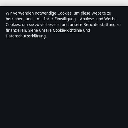
Über Tageslage in Kürze
Wir verwenden notwendige Cookies, um diese Website zu
betreiben, und – mit Ihrer Einwilligung – Analyse- und Werbe-
Tageslage ist ein unabhängiger digitaler
Cookies, um sie zu verbessern und unsere Berichterstattung zu
Nachrichtenanbieter mit Fokus auf Politik, Wirtschaft,
finanzieren. Siehe unsere
Cookie-Richtlinie
und
Datenschutzerklärung
.
Technik und Gesellschaft in Deutschland. Jeder Artikel
trägt eine Byline, wird von einem Redakteur geprüft und
vor der Veröffentlichung faktengecheckt.
Die Inhalte dienen ausschließlich der allgemeinen
Information. Allgemeine Anfragen:
info@tageslage.de
.
Berichtigungen:
corrections@tageslage.de
.
Herausgeber:
Tageslage Media Ltd., Valletta ·
Verantwortlicher Herausgeber:
Maximilian Roth,
Chefredakteur · Malta Business Registry C 92009
© 2026 Tageslage · Tageslage Media Ltd. ·