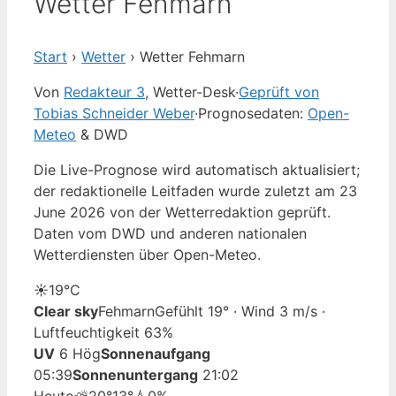
Wetter Fehmarn
Start
›
Wetter
›
Wetter Fehmarn
Von
Redakteur 3
, Wetter-Desk
·
Geprüft von
Tobias Schneider Weber
·
Prognosedaten:
Open-
Meteo
& DWD
Die Live-Prognose wird automatisch aktualisiert;
der redaktionelle Leitfaden wurde zuletzt am 23
June 2026 von der Wetterredaktion geprüft.
Daten vom DWD und anderen nationalen
Wetterdiensten über Open-Meteo.
☀️
19°
C
Clear sky
Fehmarn
Gefühlt 19° · Wind 3 m/s ·
Luftfeuchtigkeit 63%
UV
6 Hög
Sonnenaufgang
05:39
Sonnenuntergang
21:02
Heute
⛅
20°
13°
💧0%