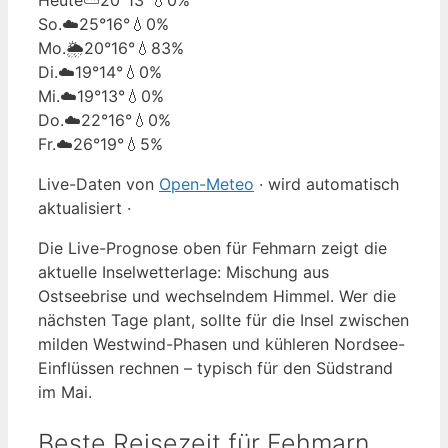
So.
☁️
25°
16°
💧0%
Mo.
🌦️
20°
16°
💧83%
Di.
☁️
19°
14°
💧0%
Mi.
☁️
19°
13°
💧0%
Do.
☁️
22°
16°
💧0%
Fr.
☁️
26°
19°
💧5%
Live-Daten von
Open-Meteo
· wird automatisch
aktualisiert ·
Die Live-Prognose oben für Fehmarn zeigt die
aktuelle Inselwetterlage: Mischung aus
Ostseebrise und wechselndem Himmel. Wer die
nächsten Tage plant, sollte für die Insel zwischen
milden Westwind-Phasen und kühleren Nordsee-
Einflüssen rechnen – typisch für den Südstrand
im Mai.
Beste Reisezeit für Fehmarn