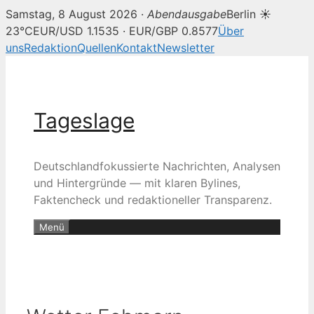
Samstag, 8 August 2026 ·
Abendausgabe
Berlin ☀
23°C
EUR/USD 1.1535 · EUR/GBP 0.8577
Über
uns
Redaktion
Quellen
Kontakt
Newsletter
Zum
Inhalt
springen
Tageslage
Deutschlandfokussierte Nachrichten, Analysen
und Hintergründe — mit klaren Bylines,
Faktencheck und redaktioneller Transparenz.
Menü