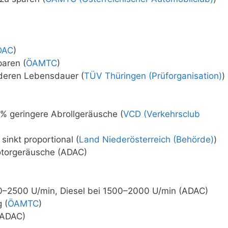
DAC
)
paren (
ÖAMTC
)
deren Lebensdauer (
TÜV Thüringen (Prüforganisation)
)
% geringere Abrollgeräusche (
VCD (Verkehrsclub
sinkt proportional (
Land Niederösterreich (Behörde)
)
otorgeräusche (ADAC)
00–2500 U/min, Diesel bei 1500–2000 U/min (ADAC)
 (
ÖAMTC
)
(ADAC)