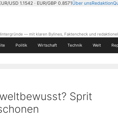
EUR/USD 1.1542 · EUR/GBP 0.8571
Über uns
Redaktion
Qu
intergründe — mit klaren Bylines, Faktencheck und redaktionel
ite
Politik
Wirtschaft
Technik
Welt
Rep
weltbewusst? Sprit
 schonen