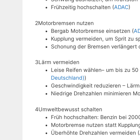
Frühzeitig hochschalten (
ADAC
)
2
Motorbremsen nutzen
Bergab Motorbremse einsetzen (
A
Kupplung vermeiden, um Sprit zu s
Schonung der Bremsen verlängert 
3
Lärm vermeiden
Leise Reifen wählen– um bis zu 50 
Deutschland)
)
Geschwindigkeit reduzieren – Lärm 
Niedrige Drehzahlen minimieren M
4
Umweltbewusst schalten
Früh hochschalten: Benzin bei 20
Motorbremse nutzen statt Kupplung
Überhöhte Drehzahlen vermeiden 