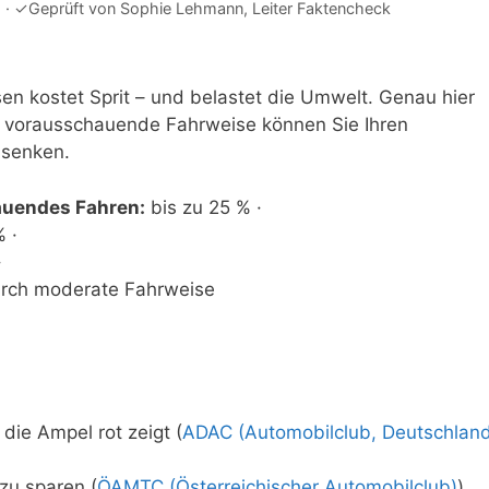
·
✓
Geprüft von
Sophie Lehmann
, Leiter Faktencheck
n kostet Sprit – und belastet die Umwelt. Genau hier
 vorausschauende Fahrweise können Sie Ihren
 senken.
auendes Fahren:
bis zu 25 % ·
 ·
·
rch moderate Fahrweise
ie Ampel rot zeigt (
ADAC (Automobilclub, Deutschlan
zu sparen (
ÖAMTC (Österreichischer Automobilclub)
)