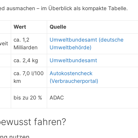
ied ausmachen – im Überblick als kompakte Tabelle.
Wert
Quelle
ca. 1,2
Umweltbundesamt (deutsche
eit
Milliarden
Umweltbehörde)
ca. 2,4 kg
Umweltbundesamt
ca. 7,0 l/100
Autokostencheck
km
(Verbraucherportal)
bis zu 20 %
ADAC
bewusst fahren?
ng nutzen