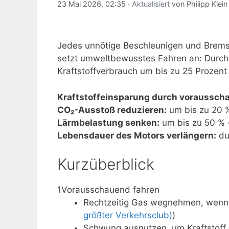
23 Mai 2026, 02:35
· Aktualisiert
von
Philipp Klein
Jedes unnötige Beschleunigen und Bremse
setzt umweltbewusstes Fahren an: Durch
Kraftstoffverbrauch um bis zu 25 Prozent
Kraftstoffeinsparung durch voraussch
CO₂-Ausstoß reduzieren:
um bis zu 20 %
Lärmbelastung senken:
um bis zu 50 % 
Lebensdauer des Motors verlängern:
du
Kurzüberblick
1
Vorausschauend fahren
Rechtzeitig Gas wegnehmen, wenn d
größter Verkehrsclub)
)
Schwung ausnutzen, um Kraftstoff 