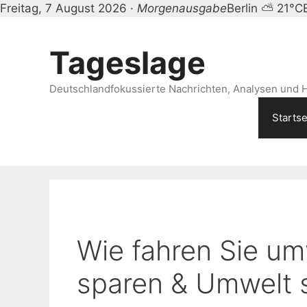
Freitag, 7 August 2026 ·
Morgenausgabe
Berlin ⛅ 21°C
Zum
Inhalt
Tageslage
springen
Deutschlandfokussierte Nachrichten, Analysen und H
Startse
Wie fahren Sie um
sparen & Umwelt