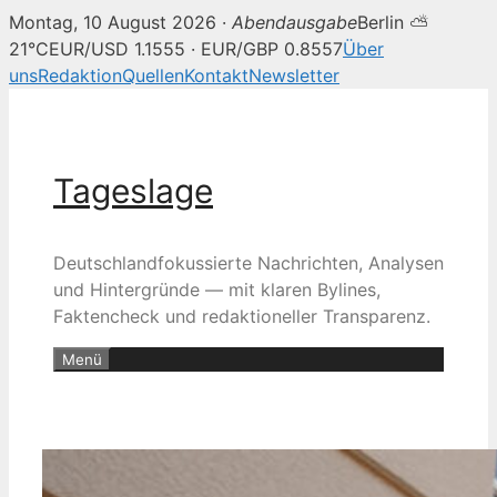
Montag, 10 August 2026 ·
Abendausgabe
Berlin ⛅
21°C
EUR/USD 1.1555 · EUR/GBP 0.8557
Über
uns
Redaktion
Quellen
Kontakt
Newsletter
Zum
Inhalt
springen
Tageslage
Deutschlandfokussierte Nachrichten, Analysen
und Hintergründe — mit klaren Bylines,
Faktencheck und redaktioneller Transparenz.
Menü