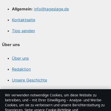
Allgemein:
info@tageslage.de
Kontaktseite
Tipp senden
Über uns
Über uns
Redaktion
Unsere Geschichte
Quellen & Standards
Wir verwenden notwendige Cookies, um diese Website zu
betreiben, und – mit Ihrer Einwilligung – Analyse- und Werbe-
Vertrauen & Standards
Cookies, um sie zu verbessern und unsere Berichterstattung zu
finanzieren. Siehe unsere
Cookie-Richtlinie
und