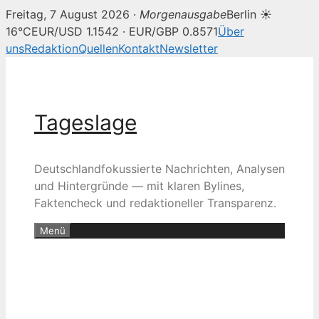
Freitag, 7 August 2026 ·
Morgenausgabe
Berlin ☀
16°C
EUR/USD 1.1542 · EUR/GBP 0.8571
Über
uns
Redaktion
Quellen
Kontakt
Newsletter
Zum
Inhalt
springen
Tageslage
Deutschlandfokussierte Nachrichten, Analysen
und Hintergründe — mit klaren Bylines,
Faktencheck und redaktioneller Transparenz.
Menü