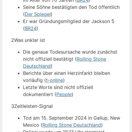
im Alter von 70 Jahren (
BR24
)
Seine Söhne bestätigten den Tod öffentlich
(
Der Spiegel
)
Er war Gründungsmitglied der Jackson 5
(
BR24
)
2
Was unklar ist
Die genaue Todesursache wurde zunächst
nicht offiziell bestätigt (
Rolling Stone
Deutschland
)
Berichte über einen Herzinfarkt bleiben
vorläufig (
t-online
)
Letzte Worte sind nicht offiziell
dokumentiert (
People
)
3
Zeitleisten-Signal
Tod am 15. September 2024 in Gallup, New
Mexico (
Rolling Stone Deutschland
)