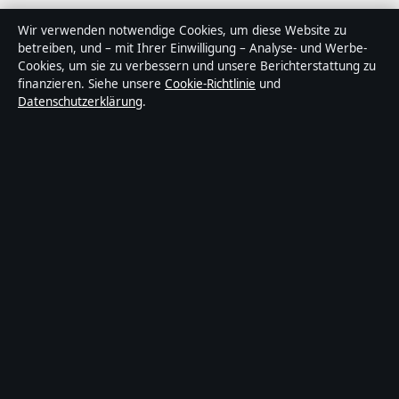
Tageslage ist ein unabhängiger digitaler
Wir verwenden notwendige Cookies, um diese Website zu
Nachrichtenanbieter mit Fokus auf Politik, Wirtschaft,
betreiben, und – mit Ihrer Einwilligung – Analyse- und Werbe-
Cookies, um sie zu verbessern und unsere Berichterstattung zu
Technik und Gesellschaft in Deutschland. Jeder Artikel
finanzieren. Siehe unsere
Cookie-Richtlinie
und
trägt eine Byline, wird von einem Redakteur geprüft
Datenschutzerklärung
.
und vor der Veröffentlichung faktengecheckt.
Die Inhalte dienen ausschließlich der allgemeinen
Information. Allgemeine Anfragen:
info@tageslage.de
.
Berichtigungen:
corrections@tageslage.de
.
Herausgeber:
Tageslage Media Ltd., Valletta ·
Verantwortlicher Herausgeber:
Maximilian Roth,
Chefredakteur · Malta Business Registry C 92009
© 2026 Tageslage · Tageslage Media Ltd. ·