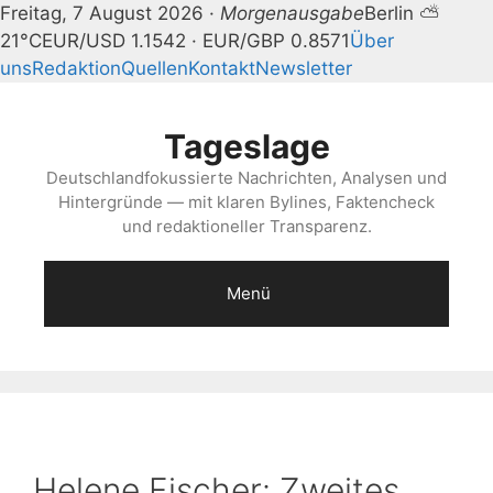
Freitag, 7 August 2026 ·
Morgenausgabe
Berlin ⛅
21°C
EUR/USD 1.1542 · EUR/GBP 0.8571
Über
uns
Redaktion
Quellen
Kontakt
Newsletter
Zum
Inhalt
Tageslage
springen
Deutschlandfokussierte Nachrichten, Analysen und
Hintergründe — mit klaren Bylines, Faktencheck
und redaktioneller Transparenz.
Menü
Helene Fischer: Zweites