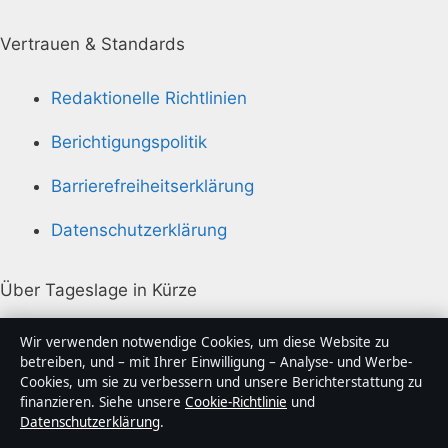
Vertrauen & Standards
Redaktionelle Richtlinien
Berichtigungspolitik
Barrierefreiheitserklärung
Datenschutzerklärung
Über Tageslage in Kürze
Tageslage ist ein unabhängiger digitaler
Wir verwenden notwendige Cookies, um diese Website zu
Nachrichtenanbieter mit Fokus auf Politik, Wirtschaft,
betreiben, und – mit Ihrer Einwilligung – Analyse- und Werbe-
Cookies, um sie zu verbessern und unsere Berichterstattung zu
Technik und Gesellschaft in Deutschland. Jeder Artikel
finanzieren. Siehe unsere
Cookie-Richtlinie
und
trägt eine Byline, wird von einem Redakteur geprüft
Datenschutzerklärung
.
und vor der Veröffentlichung faktengecheckt.