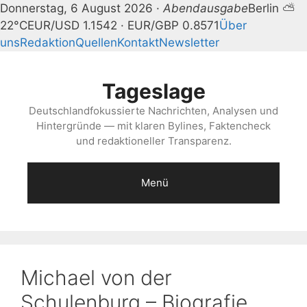
Donnerstag, 6 August 2026 ·
Abendausgabe
Berlin ⛅
22°C
EUR/USD 1.1542 · EUR/GBP 0.8571
Über
uns
Redaktion
Quellen
Kontakt
Newsletter
Zum
Inhalt
Tageslage
springen
Deutschlandfokussierte Nachrichten, Analysen und
Hintergründe — mit klaren Bylines, Faktencheck
und redaktioneller Transparenz.
Menü
Michael von der
Schulenburg – Biografie,