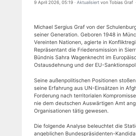
9 April 2026, 05:19
· Aktualisiert
von
Tobias Graf
Michael Sergius Graf von der Schulenbur
seiner Generation. Geboren 1948 in Münch
Vereinten Nationen, agierte in Konfliktre
Repräsentant die Friedensmission in Sierra
Bündnis Sahra Wagenknecht im Europäisch
Ostausdehnung und der EU-Sanktionspoliti
Seine außenpolitischen Positionen stoße
seine Erfahrung aus UN-Einsätzen in Afgh
Forderung nach territorialen Kompromissen 
nie dem deutschen Auswärtigen Amt angeh
Organisationen tätig gewesen.
Die folgende Analyse beleuchtet die Stat
angeblichen Bundespräsidenten-Kandidatu