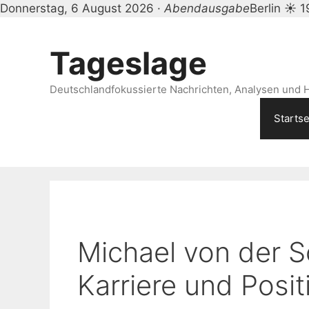
Donnerstag, 6 August 2026 ·
Abendausgabe
Berlin ☀ 
Zum
Inhalt
Tageslage
springen
Deutschlandfokussierte Nachrichten, Analysen und H
Startse
Michael von der S
Karriere und Posi