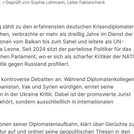
·
✓
Geprüft von
Sophie Lehmann
, Leiter Faktencheck
g zählt zu den erfahrensten deutschen Krisendiplomate
en, verbrachte er mehr als dreißig Jahre im Dienst der
gionen vom Balkan bis zum Sahel und leitete als UN-
 Leone. Seit 2024 sitzt der parteilose Politiker für das
en Parlament, wo er sich als scharfer Kritiker der NAT
k gegen Russland profiliert.
n kontroverse Debatten an. Während Diplomatenkollege
anistan, Irak und Syrien würdigen, erntet seine
in der Ukraine Kritik. Dabei ist der promovierte Jurist
ört, sondern ausschließlich in internationalen
ionen seiner Diplomatenlaufbahn, klärt über Gerüchte zu
r auf und ordnet seine geopolitischen Thesen in den