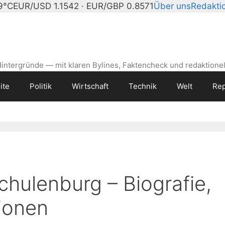
19°C
EUR/USD 1.1542 · EUR/GBP 0.8571
Über uns
Redakti
intergründe — mit klaren Bylines, Faktencheck und redaktionel
ite
Politik
Wirtschaft
Technik
Welt
Rep
chulenburg – Biografie,
tionen