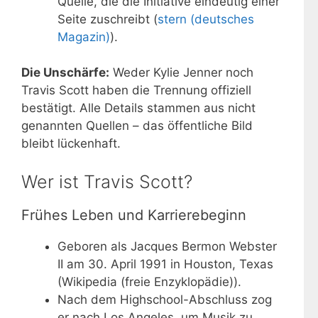
Quelle, die die Initiative eindeutig einer
Seite zuschreibt (
stern (deutsches
Magazin)
).
Die Unschärfe:
Weder Kylie Jenner noch
Travis Scott haben die Trennung offiziell
bestätigt. Alle Details stammen aus nicht
genannten Quellen – das öffentliche Bild
bleibt lückenhaft.
Wer ist Travis Scott?
Frühes Leben und Karrierebeginn
Geboren als Jacques Bermon Webster
II am 30. April 1991 in Houston, Texas
(Wikipedia (freie Enzyklopädie)).
Nach dem Highschool-Abschluss zog
er nach Los Angeles, um Musik zu