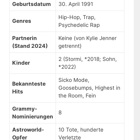
Geburtsdatum
30. April 1991
Hip-Hop, Trap,
Genres
Psychedelic Rap
Partnerin
Keine (von Kylie Jenner
(Stand 2024)
getrennt)
2 (Stormi, *2018; Sohn,
Kinder
*2022)
Sicko Mode,
Bekannteste
Goosebumps, Highest in
Hits
the Room, Fein
Grammy-
8
Nominierungen
Astroworld-
10 Tote, hunderte
Opfer
Verletzte