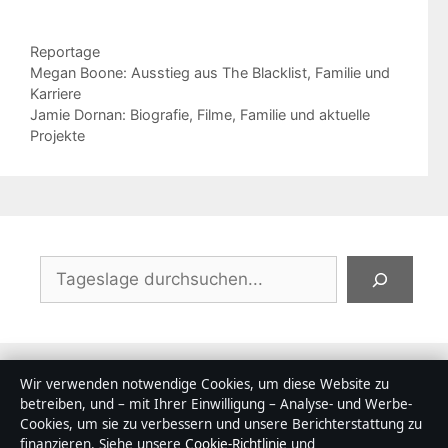
Kategorien
Reportage
Megan Boone: Ausstieg aus The Blacklist, Familie und
Karriere
Jamie Dornan: Biografie, Filme, Familie und aktuelle
Projekte
Suchen
Wir verwenden notwendige Cookies, um diese Website zu
betreiben, und – mit Ihrer Einwilligung – Analyse- und Werbe-
Cookies, um sie zu verbessern und unsere Berichterstattung zu
Hans Peter Hallwachs: Leben, Tod &
finanzieren. Siehe unsere
Cookie-Richtlinie
und