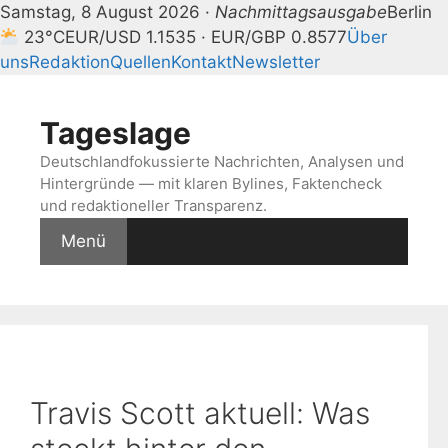
Samstag, 8 August 2026 ·
Nachmittagsausgabe
Berlin
23°C
EUR/USD 1.1535 · EUR/GBP 0.8577
Über
uns
Redaktion
Quellen
Kontakt
Newsletter
Zum
Inhalt
Tageslage
springen
Deutschlandfokussierte Nachrichten, Analysen und
Hintergründe — mit klaren Bylines, Faktencheck
und redaktioneller Transparenz.
Menü
Travis Scott aktuell: Was