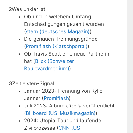
2
Was unklar ist
Ob und in welchem Umfang
Entschädigungen gezahlt wurden
(
stern (deutsches Magazin)
)
Die genauen Trennungsgründe
(
Promiflash (Klatschportal)
)
Ob Travis Scott eine neue Partnerin
hat (
Blick (Schweizer
Boulevardmedium)
)
3
Zeitleisten-Signal
Januar 2023: Trennung von Kylie
Jenner (
Promiflash
)
Juli 2023: Album
Utopia
veröffentlicht
(
Billboard (US-Musikmagazin)
)
2024: Utopia-Tour und laufende
Zivilprozesse (
CNN (US-