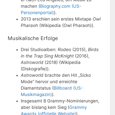
machen (
Biography.com (US-
Personenportal)
).
2013 erschien sein erstes Mixtape
Owl
Pharaoh
(Wikipedia (Owl Pharaoh)).
Musikalische Erfolge
Drei Studioalben:
Rodeo
(2015),
Birds
in the Trap Sing McKnight
(2016),
Astroworld
(2018) (Wikipedia
(Diskografie)).
Astroworld
brachte den Hit „Sicko
Mode“ hervor und erreichte
Diamantstatus (
Billboard (US-
Musikmagazin)
).
Insgesamt 8 Grammy-Nominierungen,
aber bislang kein Sieg (
Grammy
Awards (offizielle Website)
).