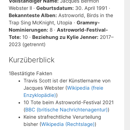
Vollständiger Name:
Jacques Bermon
Webster II ·
Geburtsdatum:
30. April 1991 ·
Bekannteste Alben:
Astroworld, Birds in the
Trap Sing McKnight, Utopia ·
Grammy-
Nominierungen:
8 ·
Astroworld-Festival-
Tote:
10 ·
Beziehung zu Kylie Jenner:
2017–
2023 (getrennt)
Kurzüberblick
1
Bestätigte Fakten
Travis Scott ist der Künstlername von
Jacques Webster (
Wikipedia (freie
Enzyklopädie)
)
10 Tote beim Astroworld-Festival 2021
(
BBC (britische Nachrichtenagentur)
)
Keine strafrechtliche Verurteilung
bisher (
Wikipedia (Rechtslage)
)