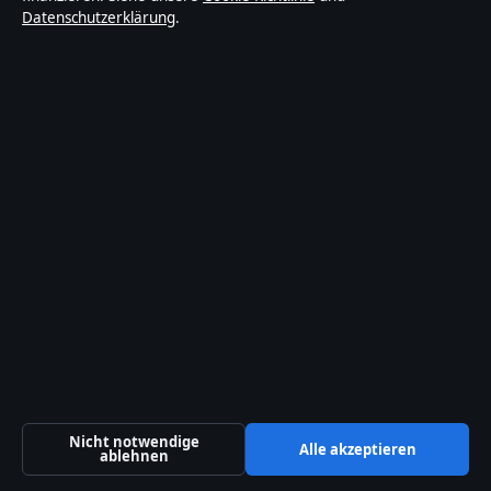
Datenschutzerklärung
.
bekannteste Rollen
August 7, 2026
Cisco Digital Network Architecture: Definition,
Vorteile und Kosten
August 2, 2026
Sina Tkotsch: Biografie, Karriere, Filme und
Privatleben
August 2, 2026
Jacob Batalon: Krankheit, Haare und Fakten
August 2, 2026
Miniature Australian Shepherd: Größe, Wesen
& Kauf
Nicht notwendige
Alle akzeptieren
ablehnen
August 2, 2026