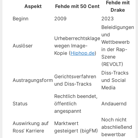
Fehde mit
Aspekt
Fehde mit 50 Cent
Drake
Beginn
2009
2023
Beleidigungen
und
Urheberrechtsklage
Wettbewerb
Auslöser
wegen Image-
in der Rap-
Kopie (
Hiphop.de
)
Szene
(REVOLT)
Diss-Tracks
Gerichtsverfahren
Austragungsform
und Social
und Diss-Tracks
Media
Rechtlich beendet,
Status
öffentlich
Andauernd
angespannt
Noch nicht
Auswirkung auf
Marktwert
abschließend
Ross‘ Karriere
gesteigert (bigFM)
bewertbar