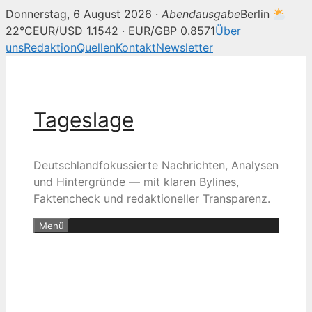
Donnerstag, 6 August 2026 ·
Abendausgabe
Berlin
22°C
EUR/USD 1.1542 · EUR/GBP 0.8571
Über
uns
Redaktion
Quellen
Kontakt
Newsletter
Zum
Inhalt
springen
Tageslage
Deutschlandfokussierte Nachrichten, Analysen
und Hintergründe — mit klaren Bylines,
Faktencheck und redaktioneller Transparenz.
Menü