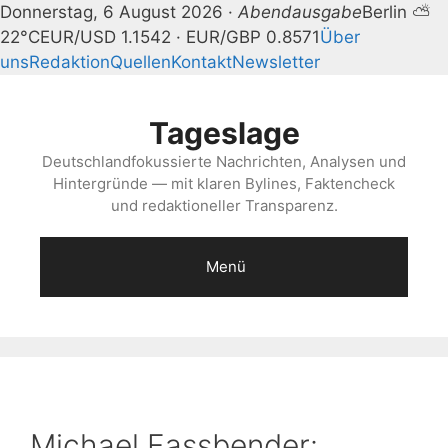
Donnerstag, 6 August 2026 ·
Abendausgabe
Berlin ⛅
22°C
EUR/USD 1.1542 · EUR/GBP 0.8571
Über
uns
Redaktion
Quellen
Kontakt
Newsletter
Zum
Inhalt
Tageslage
springen
Deutschlandfokussierte Nachrichten, Analysen und
Hintergründe — mit klaren Bylines, Faktencheck
und redaktioneller Transparenz.
Menü
Michael Fassbender: