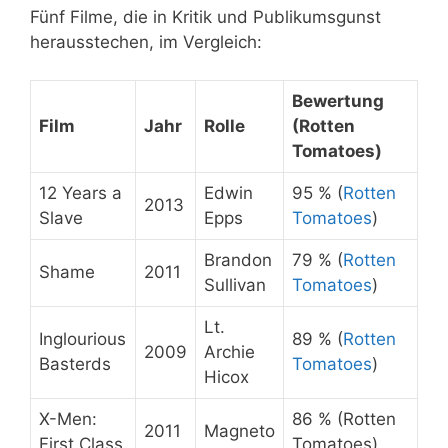
Fünf Filme, die in Kritik und Publikumsgunst
herausstechen, im Vergleich:
Bewertung
Film
Jahr
Rolle
(Rotten
Tomatoes)
12 Years a
Edwin
95 % (
Rotten
2013
Slave
Epps
Tomatoes
)
Brandon
79 % (
Rotten
Shame
2011
Sullivan
Tomatoes
)
Lt.
Inglourious
89 % (
Rotten
2009
Archie
Basterds
Tomatoes
)
Hicox
X-Men:
86 % (Rotten
2011
Magneto
First Class
Tomatoes)