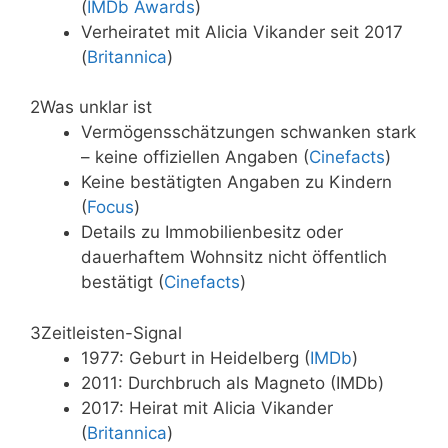
(
IMDb Awards
)
Verheiratet mit Alicia Vikander seit 2017
(
Britannica
)
2
Was unklar ist
Vermögensschätzungen schwanken stark
– keine offiziellen Angaben (
Cinefacts
)
Keine bestätigten Angaben zu Kindern
(
Focus
)
Details zu Immobilienbesitz oder
dauerhaftem Wohnsitz nicht öffentlich
bestätigt (
Cinefacts
)
3
Zeitleisten-Signal
1977: Geburt in Heidelberg (
IMDb
)
2011: Durchbruch als Magneto (IMDb)
2017: Heirat mit Alicia Vikander
(
Britannica
)