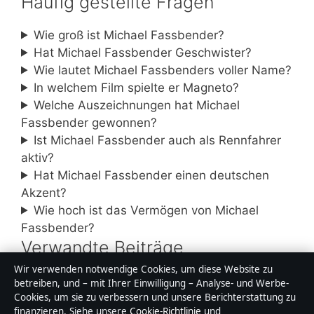
Häufig gestellte Fragen
Wie groß ist Michael Fassbender?
Hat Michael Fassbender Geschwister?
Wie lautet Michael Fassbenders voller Name?
In welchem Film spielte er Magneto?
Welche Auszeichnungen hat Michael
Fassbender gewonnen?
Ist Michael Fassbender auch als Rennfahrer
aktiv?
Hat Michael Fassbender einen deutschen
Akzent?
Wie hoch ist das Vermögen von Michael
Fassbender?
Verwandte Beiträge
Wir verwenden notwendige Cookies, um diese Website zu
Ralph Fiennes: Vorwürfe, Beziehungen
betreiben, und – mit Ihrer Einwilligung – Analyse- und Werbe-
und berühmte Rollen
Cookies, um sie zu verbessern und unsere Berichterstattung zu
finanzieren. Siehe unsere
Cookie-Richtlinie
und