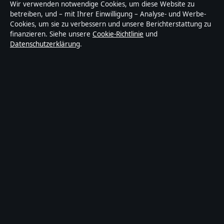
Tageslage ist ein unabhängiger digitaler
Wir verwenden notwendige Cookies, um diese Website zu
Nachrichtenanbieter mit Fokus auf Politik, Wirtschaft,
betreiben, und – mit Ihrer Einwilligung – Analyse- und Werbe-
Cookies, um sie zu verbessern und unsere Berichterstattung zu
Technik und Gesellschaft in Deutschland. Jeder Artikel
finanzieren. Siehe unsere
Cookie-Richtlinie
und
trägt eine Byline, wird von einem Redakteur geprüft
Datenschutzerklärung
.
und vor der Veröffentlichung faktengecheckt.
Die Inhalte dienen ausschließlich der allgemeinen
Information. Allgemeine Anfragen:
info@tageslage.de
.
Berichtigungen:
corrections@tageslage.de
.
Herausgeber:
Tageslage Media Ltd., Valletta ·
Verantwortlicher Herausgeber:
Maximilian Roth,
Chefredakteur · Malta Business Registry C 92009
© 2026 Tageslage · Tageslage Media Ltd. ·
So prüfen wir unsere Berichterstattung
·
WorldRSS