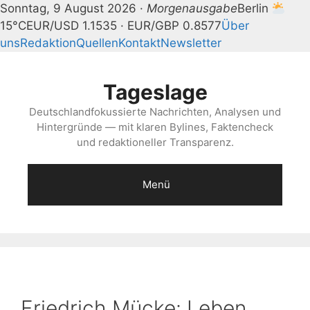
Sonntag, 9 August 2026 ·
Morgenausgabe
Berlin
15°C
EUR/USD 1.1535 · EUR/GBP 0.8577
Über
uns
Redaktion
Quellen
Kontakt
Newsletter
Zum
Inhalt
Tageslage
springen
Deutschlandfokussierte Nachrichten, Analysen und
Hintergründe — mit klaren Bylines, Faktencheck
und redaktioneller Transparenz.
Menü
Friedrich Mücke: Leben,