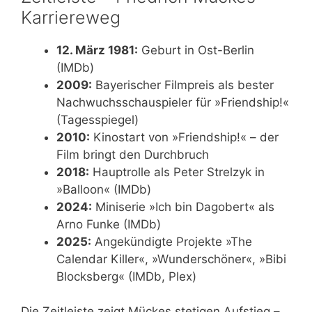
Karriereweg
12. März 1981:
Geburt in Ost-Berlin
(IMDb)
2009:
Bayerischer Filmpreis als bester
Nachwuchsschauspieler für »Friendship!«
(Tagesspiegel)
2010:
Kinostart von »Friendship!« – der
Film bringt den Durchbruch
2018:
Hauptrolle als Peter Strelzyk in
»Balloon« (IMDb)
2024:
Miniserie »Ich bin Dagobert« als
Arno Funke (IMDb)
2025:
Angekündigte Projekte »The
Calendar Killer«, »Wunderschöner«, »Bibi
Blocksberg« (IMDb, Plex)
Die Zeitleiste zeigt Mückes stetigen Aufstieg –