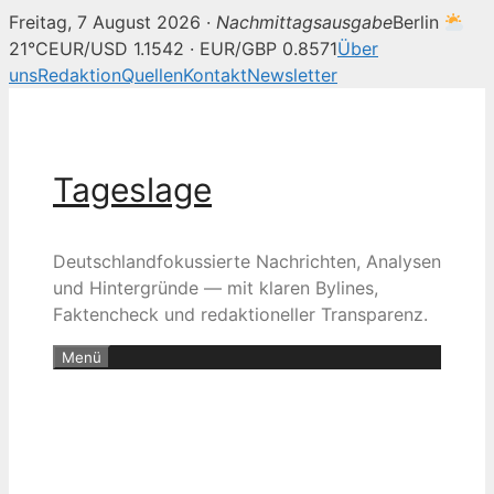
Freitag, 7 August 2026 ·
Nachmittagsausgabe
Berlin
21°C
EUR/USD 1.1542 · EUR/GBP 0.8571
Über
uns
Redaktion
Quellen
Kontakt
Newsletter
Zum
Inhalt
springen
Tageslage
Deutschlandfokussierte Nachrichten, Analysen
und Hintergründe — mit klaren Bylines,
Faktencheck und redaktioneller Transparenz.
Menü