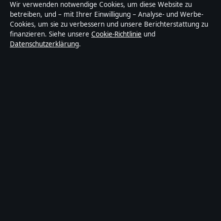
Wirtschaft, Technik und Gesellschaft in
Wir verwenden notwendige Cookies, um diese Website zu
Deutschland. Jeder Artikel trägt eine Byline, wird von
betreiben, und – mit Ihrer Einwilligung – Analyse- und Werbe-
Cookies, um sie zu verbessern und unsere Berichterstattung zu
einem Redakteur geprüft und vor der
finanzieren. Siehe unsere
Cookie-Richtlinie
und
Veröffentlichung faktengecheckt.
Datenschutzerklärung
.
Die Inhalte dienen ausschließlich der allgemeinen
Information. Allgemeine Anfragen:
info@tageslage.de
. Berichtigungen:
corrections@tageslage.de
.
Herausgeber:
Tageslage Media Ltd., Valletta ·
Verantwortlicher Herausgeber:
Maximilian Roth,
Chefredakteur · Malta Business Registry C 92009
© 2026 Tageslage · Tageslage Media Ltd. ·
So prüfen wir unsere Berichterstattung
·
WorldRSS