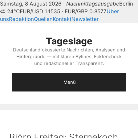
Samstag, 8 August 2026 ·
Nachmittagsausgabe
Berlin
⛅ 24°C
EUR/USD 1.1535 · EUR/GBP 0.8577
Über
uns
Redaktion
Quellen
Kontakt
Newsletter
Zum
Inhalt
Tageslage
springen
Deutschlandfokussierte Nachrichten, Analysen und
Hintergründe — mit klaren Bylines, Faktencheck
und redaktioneller Transparenz.
Menü
Björn Freitag: Sternekoch,