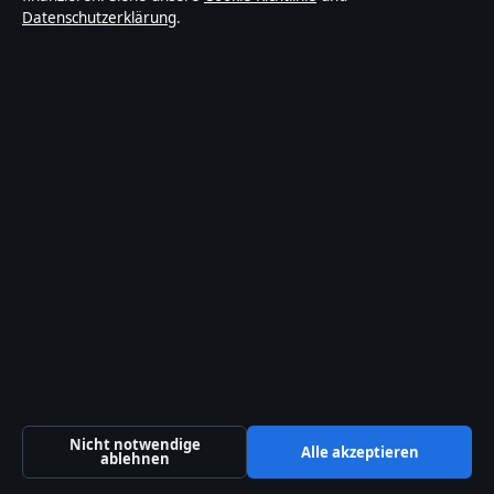
Jacob Batalon: Krankheit, Haare und Fakten
Datenschutzerklärung
.
2 Aug. 2026
REPORTAGE
Miniature Australian Shepherd: Größe, Wesen
& Kauf
2 Aug. 2026
Nicht notwendige
Alle akzeptieren
ablehnen