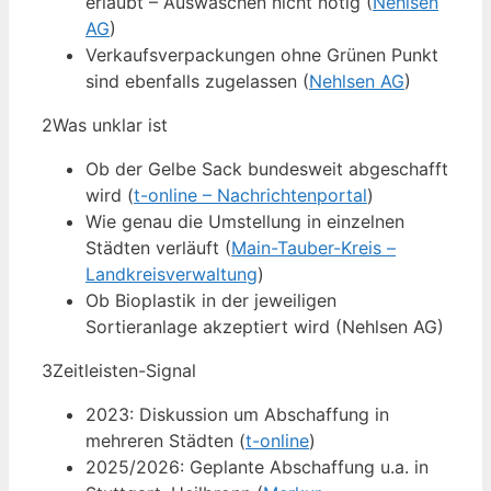
erlaubt – Auswaschen nicht nötig (
Nehlsen
AG
)
Verkaufsverpackungen ohne Grünen Punkt
sind ebenfalls zugelassen (
Nehlsen AG
)
2
Was unklar ist
Ob der Gelbe Sack bundesweit abgeschafft
wird (
t-online – Nachrichtenportal
)
Wie genau die Umstellung in einzelnen
Städten verläuft (
Main-Tauber-Kreis –
Landkreisverwaltung
)
Ob Bioplastik in der jeweiligen
Sortieranlage akzeptiert wird (Nehlsen AG)
3
Zeitleisten-Signal
2023: Diskussion um Abschaffung in
mehreren Städten (
t-online
)
2025/2026: Geplante Abschaffung u.a. in