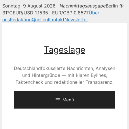
Sonntag, 9 August 2026 ·
Nachmittagsausgabe
Berlin ☀
31°C
EUR/USD 1.1535 · EUR/GBP 0.8577
Über
uns
Redaktion
Quellen
Kontakt
Newsletter
Zum
Inhalt
springen
Tageslage
Deutschlandfokussierte Nachrichten, Analysen
und Hintergründe — mit klaren Bylines,
Faktencheck und redaktioneller Transparenz.
Menü