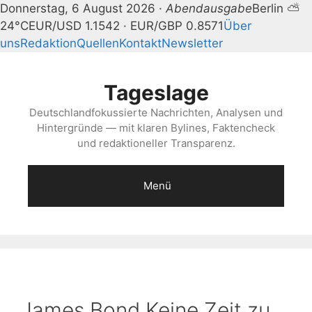
Donnerstag, 6 August 2026 ·
Abendausgabe
Berlin ⛅
24°C
EUR/USD 1.1542 · EUR/GBP 0.8571
Über
uns
Redaktion
Quellen
Kontakt
Newsletter
Zum
Inhalt
Tageslage
springen
Deutschlandfokussierte Nachrichten, Analysen und
Hintergründe — mit klaren Bylines, Faktencheck
und redaktioneller Transparenz.
Menü
James Bond Keine Zeit zu