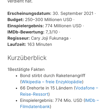
verdient hat.
Erscheinungsdatum:
30. September 2021 ·
Budget:
250–300 Millionen USD ·
Einspielergebnis:
774 Millionen USD ·
IMDb-Bewertung:
7,3/10 ·
Regisseur:
Cary Joji Fukunaga ·
Laufzeit:
163 Minuten
Kurzüberblick
1
Bestätigte Fakten
Bond stirbt durch Raketenangriff
(
Wikipedia – freie Enzyklopädie
)
66 Drehorte in 15 Ländern (
Vodafone –
Reise-Ressort
)
Einspielergebnis: 774 Mio. USD (
IMDb –
Filmdatenbank
)