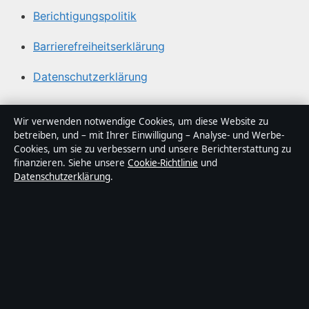
Berichtigungspolitik
Barrierefreiheitserklärung
Datenschutzerklärung
Über Tageslage in Kürze
Wir verwenden notwendige Cookies, um diese Website zu
betreiben, und – mit Ihrer Einwilligung – Analyse- und Werbe-
Tageslage ist ein unabhängiger digitaler
Cookies, um sie zu verbessern und unsere Berichterstattung zu
Nachrichtenanbieter mit Fokus auf Politik, Wirtschaft,
finanzieren. Siehe unsere
Cookie-Richtlinie
und
Datenschutzerklärung
.
Technik und Gesellschaft in Deutschland. Jeder Artikel
trägt eine Byline, wird von einem Redakteur geprüft und
vor der Veröffentlichung faktengecheckt.
Die Inhalte dienen ausschließlich der allgemeinen
Information. Allgemeine Anfragen:
info@tageslage.de
.
Berichtigungen:
corrections@tageslage.de
.