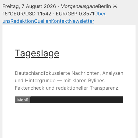
Freitag, 7 August 2026 ·
Morgenausgabe
Berlin ☀
16°C
EUR/USD 1.1542 · EUR/GBP 0.8571
Über
uns
Redaktion
Quellen
Kontakt
Newsletter
Zum
Inhalt
springen
Tageslage
Deutschlandfokussierte Nachrichten, Analysen
und Hintergründe — mit klaren Bylines,
Faktencheck und redaktioneller Transparenz.
Menü