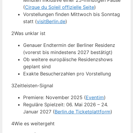
Minuten inklusive einer 25-minütigen Pause
(
Cirque du Soleil offizielle Seite
)
Vorstellungen finden Mittwoch bis Sonntag
statt (
visitBerlin.de
)
2
Was unklar ist
Genauer Endtermin der Berliner Residenz
(vorerst bis mindestens 2027 bestätigt)
Ob weitere europäische Residenzshows
geplant sind
Exakte Besucherzahlen pro Vorstellung
3
Zeitleisten-Signal
Premiere: November 2025 (
Eventim
)
Reguläre Spielzeit: 06. Mai 2026 – 24.
Januar 2027 (
Berlin.de Ticketplattform
)
4
Wie es weitergeht