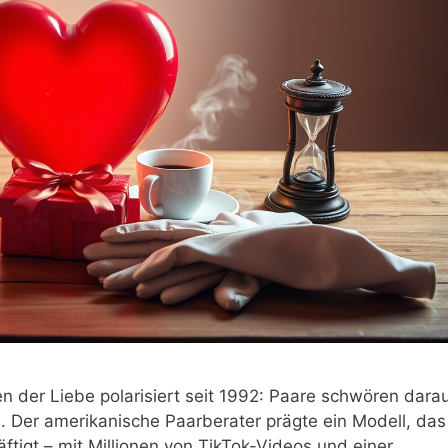
der Liebe polarisiert seit 1992: Paare schwören darau
. Der amerikanische Paarberater prägte ein Modell, das
tigt – mit Millionen von TikTok-Videos und einer