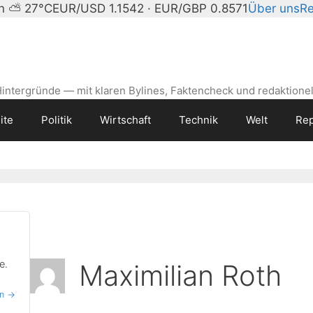
in ⛅ 27°C
EUR/USD 1.1542 · EUR/GBP 0.8571
Über uns
Re
intergründe — mit klaren Bylines, Faktencheck und redaktionel
ite
Politik
Wirtschaft
Technik
Welt
Rep
e.
Maximilian Roth
en →