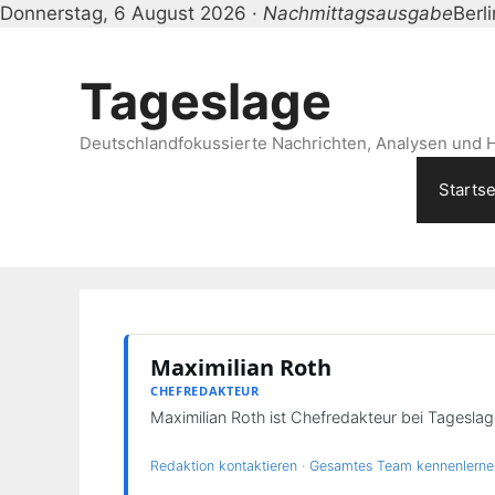
Donnerstag, 6 August 2026 ·
Nachmittagsausgabe
Berl
Zum
Inhalt
Tageslage
springen
Deutschlandfokussierte Nachrichten, Analysen und H
Startse
Maximilian Roth
CHEFREDAKTEUR
Maximilian Roth ist Chefredakteur bei Tageslag
Redaktion kontaktieren
·
Gesamtes Team kennenlern