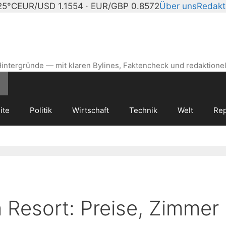
25°C
EUR/USD 1.1554 · EUR/GBP 0.8572
Über uns
Redakt
intergründe — mit klaren Bylines, Faktencheck und redaktionel
ite
Politik
Wirtschaft
Technik
Welt
Rep
 Resort: Preise, Zimmer