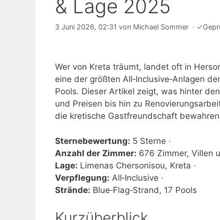
& Lage 2025
3 Juni 2026, 02:31
von
Michael Sommer
·
✓
Gepr
Wer von Kreta träumt, landet oft in Herso
eine der größten All‑Inclusive‑Anlagen d
Pools. Dieser Artikel zeigt, was hinter d
und Preisen bis hin zu Renovierungsarbe
die kretische Gastfreundschaft bewahren 
Sternebewertung:
5 Sterne ·
Anzahl der Zimmer:
676 Zimmer, Villen u
Lage:
Limenas Chersonisou, Kreta ·
Verpflegung:
All‑Inclusive ·
Strände:
Blue‑Flag‑Strand, 17 Pools
Kurzüberblick