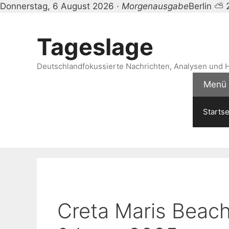
Donnerstag, 6 August 2026 ·
Morgenausgabe
Berlin ⛅ 
Zum
Inhalt
Tageslage
springen
Deutschlandfokussierte Nachrichten, Analysen und H
Menü
Startse
Creta Maris Beach