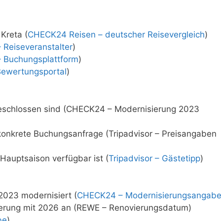
 Kreta (
CHECK24 Reisen – deutscher Reisevergleich
)
 Reiseveranstalter
)
– Buchungsplattform
)
Bewertungsportal
)
geschlossen sind (CHECK24 – Modernisierung 2023
 konkrete Buchungsanfrage (Tripadvisor – Preisangaben
Hauptsaison verfügbar ist (
Tripadvisor – Gästetipp
)
023 modernisiert (
CHECK24 – Modernisierungsangab
ierung mit 2026 an (REWE – Renovierungsdatum)
be
)