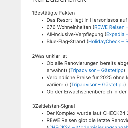
1
Bestätigte Fakten
Das Resort liegt in Hersonissos auf
676 Wohneinheiten (
REWE Reisen –
All‑Inclusive‑Verpflegung (
Expedia 
Blue‑Flag‑Strand (
HolidayCheck – 
2
Was unklar ist
Ob alle Renovierungen bereits ab
erwähnt) (
Tripadvisor – Gästetipp
)
Verbindliche Preise für 2025 ohne
variieren) (
Tripadvisor – Gästetipp
)
Ob der Erwachsenenbereich in der 
3
Zeitleisten‑Signal
Der Komplex wurde laut CHECK24 2
REWE Reisen gibt die letzte Renov
(
CHECK24 – Modernisierungsanga