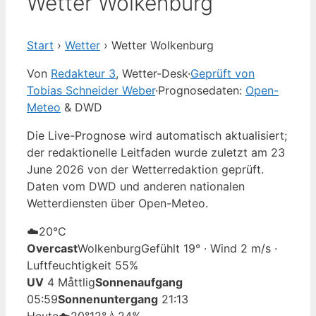
Wetter Wolkenburg
Start
›
Wetter
›
Wetter Wolkenburg
Von
Redakteur 3
, Wetter-Desk
·
Geprüft von
Tobias Schneider Weber
·
Prognosedaten:
Open-
Meteo
& DWD
Die Live-Prognose wird automatisch aktualisiert;
der redaktionelle Leitfaden wurde zuletzt am 23
June 2026 von der Wetterredaktion geprüft.
Daten vom DWD und anderen nationalen
Wetterdiensten über Open-Meteo.
☁️
20°
C
Overcast
Wolkenburg
Gefühlt 19° · Wind 2 m/s ·
Luftfeuchtigkeit 55%
UV
4 Måttlig
Sonnenaufgang
05:59
Sonnenuntergang
21:13
Heute
☁️
20°
12°
💧24%