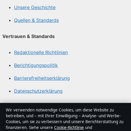
Unsere Geschichte
Quellen & Standards
Vertrauen & Standards
Redaktionelle Richtlinien
Berichtigungspolitik
Barrierefreiheitserklärung
Datenschutzerklärung
Über Tageslage in Kürze
Wir verwenden notwendige Cookies, um diese Website zu
betreiben, und – mit Ihrer Einwilligung – Analyse- und Werbe-
Tageslage ist ein unabhängiger digitaler
Cookies, um sie zu verbessern und unsere Berichterstattung zu
Nachrichtenanbieter mit Fokus auf Politik, Wirtschaft,
finanzieren. Siehe unsere
Cookie-Richtlinie
und