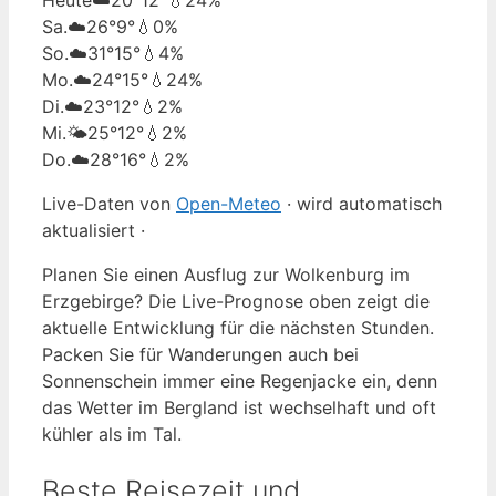
Sa.
☁️
26°
9°
💧0%
So.
☁️
31°
15°
💧4%
Mo.
☁️
24°
15°
💧24%
Di.
☁️
23°
12°
💧2%
Mi.
🌤️
25°
12°
💧2%
Do.
☁️
28°
16°
💧2%
Live-Daten von
Open-Meteo
· wird automatisch
aktualisiert ·
Planen Sie einen Ausflug zur Wolkenburg im
Erzgebirge? Die Live-Prognose oben zeigt die
aktuelle Entwicklung für die nächsten Stunden.
Packen Sie für Wanderungen auch bei
Sonnenschein immer eine Regenjacke ein, denn
das Wetter im Bergland ist wechselhaft und oft
kühler als im Tal.
Beste Reisezeit und