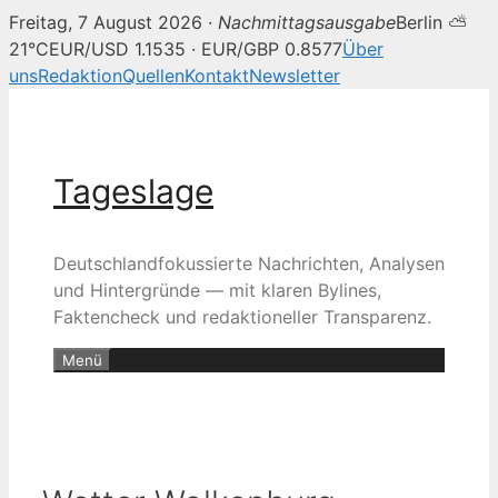
Freitag, 7 August 2026 ·
Nachmittagsausgabe
Berlin ⛅
21°C
EUR/USD 1.1535 · EUR/GBP 0.8577
Über
uns
Redaktion
Quellen
Kontakt
Newsletter
Zum
Inhalt
springen
Tageslage
Deutschlandfokussierte Nachrichten, Analysen
und Hintergründe — mit klaren Bylines,
Faktencheck und redaktioneller Transparenz.
Menü