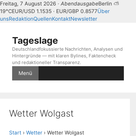
Freitag, 7 August 2026 ·
Abendausgabe
Berlin ⛅
19°C
EUR/USD 1.1535 · EUR/GBP 0.8577
Über
uns
Redaktion
Quellen
Kontakt
Newsletter
Zum
Inhalt
Tageslage
springen
Deutschlandfokussierte Nachrichten, Analysen und
Hintergründe — mit klaren Bylines, Faktencheck
und redaktioneller Transparenz.
Menü
Wetter Wolgast
Start
›
Wetter
›
Wetter Wolgast