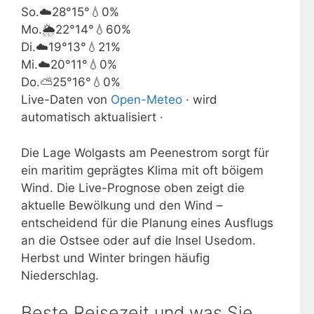
So.
☁️
28°
15°
💧0%
Mo.
🌦️
22°
14°
💧60%
Di.
☁️
19°
13°
💧21%
Mi.
☁️
20°
11°
💧0%
Do.
⛅
25°
16°
💧0%
Live-Daten von
Open-Meteo
· wird
automatisch aktualisiert ·
Die Lage Wolgasts am Peenestrom sorgt für
ein maritim geprägtes Klima mit oft böigem
Wind. Die Live-Prognose oben zeigt die
aktuelle Bewölkung und den Wind –
entscheidend für die Planung eines Ausflugs
an die Ostsee oder auf die Insel Usedom.
Herbst und Winter bringen häufig
Niederschlag.
Beste Reisezeit und was Sie