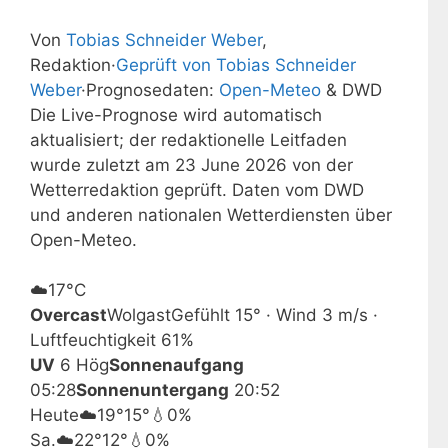
Von
Tobias Schneider Weber
,
Redaktion
·
Geprüft von Tobias Schneider
Weber
·
Prognosedaten:
Open-Meteo
& DWD
Die Live-Prognose wird automatisch
aktualisiert; der redaktionelle Leitfaden
wurde zuletzt am 23 June 2026 von der
Wetterredaktion geprüft. Daten vom DWD
und anderen nationalen Wetterdiensten über
Open-Meteo.
☁️
17°
C
Overcast
Wolgast
Gefühlt 15° · Wind 3 m/s ·
Luftfeuchtigkeit 61%
UV
6 Hög
Sonnenaufgang
05:28
Sonnenuntergang
20:52
Heute
☁️
19°
15°
💧0%
Sa.
☁️
22°
12°
💧0%