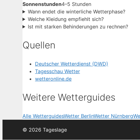
Sonnenstunden
4–5 Stunden
Wann endet die winterliche Wetterphase?
Welche Kleidung empfiehlt sich?
Ist mit starken Behinderungen zu rechnen?
Quellen
Deutscher Wetterdienst (DWD)
Tagesschau Wetter
wetteronline.de
Weitere Wetterguides
Alle Wetterguides
Wetter Berlin
Wetter Nürnberg
We
© 2026 Tageslage