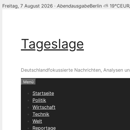
Freitag, 7 August 2026 ·
Abendausgabe
Berlin ⛅ 19°C
EUR
Zum
Inhalt
springen
Tageslage
Deutschlandfokussierte Nachrichten, Analysen un
Menü
Startseite
Politik
Wirtschaft
Technik
Welt
Reportage