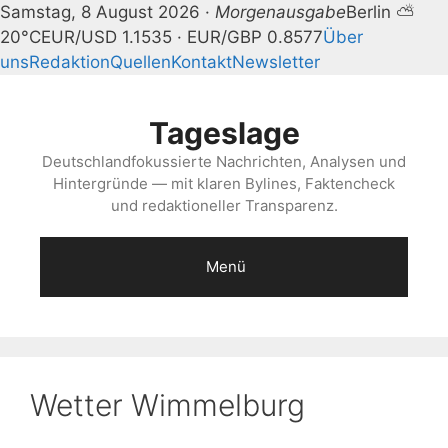
Samstag, 8 August 2026 ·
Morgenausgabe
Berlin ⛅
20°C
EUR/USD 1.1535 · EUR/GBP 0.8577
Über
uns
Redaktion
Quellen
Kontakt
Newsletter
Zum
Inhalt
Tageslage
springen
Deutschlandfokussierte Nachrichten, Analysen und
Hintergründe — mit klaren Bylines, Faktencheck
und redaktioneller Transparenz.
Menü
Wetter Wimmelburg