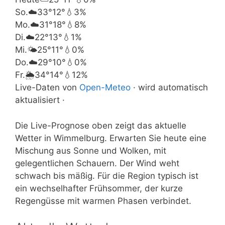
So.
☁️
33°
12°
💧3%
Mo.
☁️
31°
18°
💧8%
Di.
☁️
22°
13°
💧1%
Mi.
🌤️
25°
11°
💧0%
Do.
☁️
29°
10°
💧0%
Fr.
🌦️
34°
14°
💧12%
Live-Daten von
Open-Meteo
· wird automatisch
aktualisiert ·
Die Live-Prognose oben zeigt das aktuelle
Wetter in Wimmelburg. Erwarten Sie heute eine
Mischung aus Sonne und Wolken, mit
gelegentlichen Schauern. Der Wind weht
schwach bis mäßig. Für die Region typisch ist
ein wechselhafter Frühsommer, der kurze
Regengüsse mit warmen Phasen verbindet.