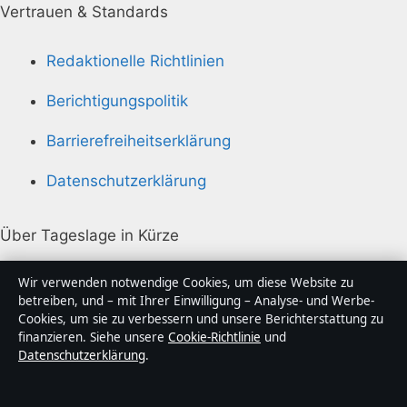
Vertrauen & Standards
Redaktionelle Richtlinien
Berichtigungspolitik
Barrierefreiheitserklärung
Datenschutzerklärung
Über Tageslage in Kürze
Tageslage ist ein unabhängiger digitaler
Wir verwenden notwendige Cookies, um diese Website zu
Nachrichtenanbieter mit Fokus auf Politik, Wirtschaft,
betreiben, und – mit Ihrer Einwilligung – Analyse- und Werbe-
Cookies, um sie zu verbessern und unsere Berichterstattung zu
Technik und Gesellschaft in Deutschland. Jeder Artikel
finanzieren. Siehe unsere
Cookie-Richtlinie
und
trägt eine Byline, wird von einem Redakteur geprüft
Datenschutzerklärung
.
und vor der Veröffentlichung faktengecheckt.