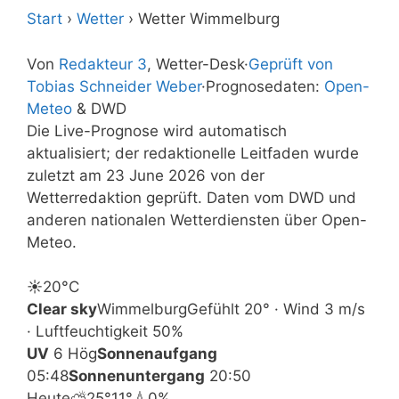
Start
›
Wetter
›
Wetter Wimmelburg
Von
Redakteur 3
, Wetter-Desk
·
Geprüft von
Tobias Schneider Weber
·
Prognosedaten:
Open-
Meteo
& DWD
Die Live-Prognose wird automatisch
aktualisiert; der redaktionelle Leitfaden wurde
zuletzt am 23 June 2026 von der
Wetterredaktion geprüft. Daten vom DWD und
anderen nationalen Wetterdiensten über Open-
Meteo.
☀️
20°
C
Clear sky
Wimmelburg
Gefühlt 20° · Wind 3 m/s
· Luftfeuchtigkeit 50%
UV
6 Hög
Sonnenaufgang
05:48
Sonnenuntergang
20:50
Heute
⛅
25°
11°
💧0%