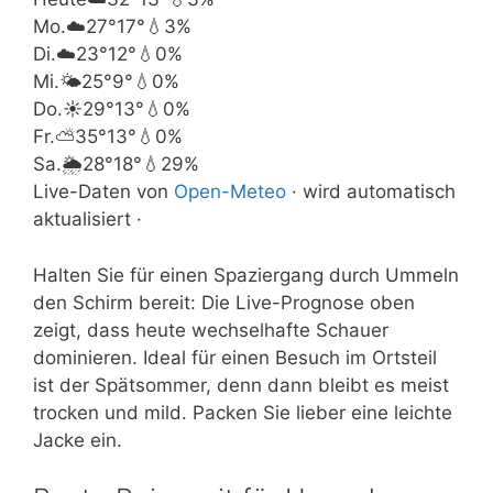
Mo.
☁️
27°
17°
💧3%
Di.
☁️
23°
12°
💧0%
Mi.
🌤️
25°
9°
💧0%
Do.
☀️
29°
13°
💧0%
Fr.
⛅
35°
13°
💧0%
Sa.
🌦️
28°
18°
💧29%
Live-Daten von
Open-Meteo
· wird automatisch
aktualisiert ·
Halten Sie für einen Spaziergang durch Ummeln
den Schirm bereit: Die Live-Prognose oben
zeigt, dass heute wechselhafte Schauer
dominieren. Ideal für einen Besuch im Ortsteil
ist der Spätsommer, denn dann bleibt es meist
trocken und mild. Packen Sie lieber eine leichte
Jacke ein.