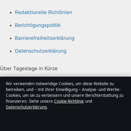
Redaktionelle Richtlinien
Berichtigungspolitik
Barrierefreiheitserklärung
Datenschutzerklärung
Über Tageslage in Kürze
Tageslage ist ein unabhängiger digitaler
Wir verwenden notwendige Cookies, um diese Website zu
Nachrichtenanbieter mit Fokus auf Politik, Wirtschaft,
betreiben, und – mit Ihrer Einwilligung – Analyse- und Werbe-
Cookies, um sie zu verbessern und unsere Berichterstattung zu
Technik und Gesellschaft in Deutschland. Jeder Artikel
finanzieren. Siehe unsere
Cookie-Richtlinie
und
trägt eine Byline, wird von einem Redakteur geprüft
Datenschutzerklärung
.
und vor der Veröffentlichung faktengecheckt.
Die Inhalte dienen ausschließlich der allgemeinen