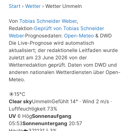
Start
›
Wetter
›
Wetter Ummeln
Von
Tobias Schneider Weber
,
Redaktion
·
Geprüft von Tobias Schneider
Weber
·
Prognosedaten:
Open-Meteo
& DWD
Die Live-Prognose wird automatisch
aktualisiert; der redaktionelle Leitfaden wurde
zuletzt am 23 June 2026 von der
Wetterredaktion geprüft. Daten vom DWD und
anderen nationalen Wetterdiensten über Open-
Meteo.
☀️
15°
C
Clear sky
Ummeln
Gefühlt 14° · Wind 2 m/s ·
Luftfeuchtigkeit 73%
UV
6 Hög
Sonnenaufgang
05:53
Sonnenuntergang
20:57
Heute
☁️
32°
13°
💧3%