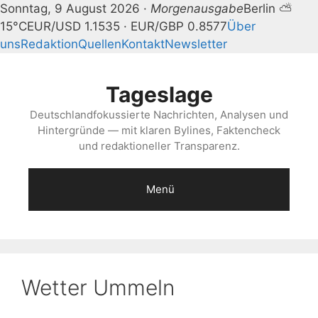
Sonntag, 9 August 2026 ·
Morgenausgabe
Berlin ⛅
15°C
EUR/USD 1.1535 · EUR/GBP 0.8577
Über
uns
Redaktion
Quellen
Kontakt
Newsletter
Zum
Inhalt
Tageslage
springen
Deutschlandfokussierte Nachrichten, Analysen und
Hintergründe — mit klaren Bylines, Faktencheck
und redaktioneller Transparenz.
Menü
Wetter Ummeln