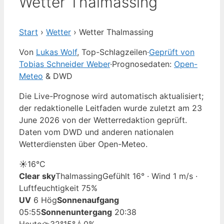
Wetter Thalmassing
Start
›
Wetter
›
Wetter Thalmassing
Von
Lukas Wolf
, Top-Schlagzeilen
·
Geprüft von
Tobias Schneider Weber
·
Prognosedaten:
Open-
Meteo
& DWD
Die Live-Prognose wird automatisch aktualisiert;
der redaktionelle Leitfaden wurde zuletzt am 23
June 2026 von der Wetterredaktion geprüft.
Daten vom DWD und anderen nationalen
Wetterdiensten über Open-Meteo.
☀️
16°
C
Clear sky
Thalmassing
Gefühlt 16° · Wind 1 m/s ·
Luftfeuchtigkeit 75%
UV
6 Hög
Sonnenaufgang
05:55
Sonnenuntergang
20:38
Heute
⛈️
32°
15°
💧0%