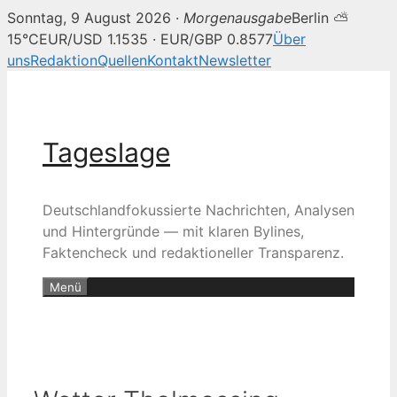
Sonntag, 9 August 2026 ·
Morgenausgabe
Berlin ⛅
15°C
EUR/USD 1.1535 · EUR/GBP 0.8577
Über
uns
Redaktion
Quellen
Kontakt
Newsletter
Zum
Inhalt
springen
Tageslage
Deutschlandfokussierte Nachrichten, Analysen
und Hintergründe — mit klaren Bylines,
Faktencheck und redaktioneller Transparenz.
Menü