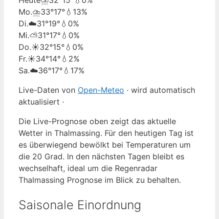
Mo.
⛈️
33°
17°
💧13%
Di.
☁️
31°
19°
💧0%
Mi.
⛅
31°
17°
💧0%
Do.
☀️
32°
15°
💧0%
Fr.
☀️
34°
14°
💧2%
Sa.
☁️
36°
17°
💧17%
Live-Daten von
Open-Meteo
· wird automatisch
aktualisiert ·
Die Live-Prognose oben zeigt das aktuelle
Wetter in Thalmassing. Für den heutigen Tag ist
es überwiegend bewölkt bei Temperaturen um
die 20 Grad. In den nächsten Tagen bleibt es
wechselhaft, ideal um die Regenradar
Thalmassing Prognose im Blick zu behalten.
Saisonale Einordnung