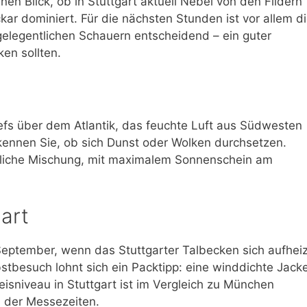
nen Blick, ob in Stuttgart aktuell Nebel von den Fildern
ar dominiert. Für die nächsten Stunden ist vor allem d
legentlichen Schauern entscheidend – ein guter
en sollten.
 Tiefs über dem Atlantik, das feuchte Luft aus Südwesten
kennen Sie, ob sich Dunst oder Wolken durchsetzen.
nliche Mischung, mit maximalem Sonnenschein am
art
September, wenn das Stuttgarter Talbecken sich aufheiz
stbesuch lohnt sich ein Packtipp: eine winddichte Jacke
eisniveau in Stuttgart ist im Vergleich zu München
 der Messezeiten.