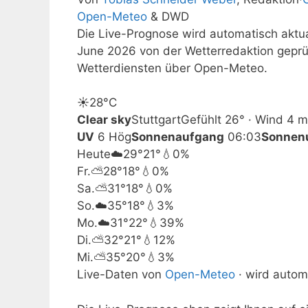
Open-Meteo
& DWD
Die Live-Prognose wird automatisch aktual
June 2026 von der Wetterredaktion gepr
Wetterdiensten über Open-Meteo.
☀️
28°
C
Clear sky
Stuttgart
Gefühlt 26° · Wind 4 m
UV
6 Hög
Sonnenaufgang
06:03
Sonnen
Heute
☁️
29°
21°
💧0%
Fr.
⛅
28°
18°
💧0%
Sa.
⛅
31°
18°
💧0%
So.
☁️
35°
18°
💧3%
Mo.
☁️
31°
22°
💧39%
Di.
⛅
32°
21°
💧12%
Mi.
⛅
35°
20°
💧3%
Live-Daten von
Open-Meteo
· wird automa