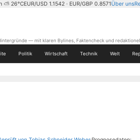
in ⛅ 26°C
EUR/USD 1.1542 · EUR/GBP 0.8571
Über uns
Re
intergründe — mit klaren Bylines, Faktencheck und redaktionel
ite
Politik
Wirtschaft
Technik
Welt
Rep
Geprüft von Tobias Schneider Weber
·
Prognosedaten: