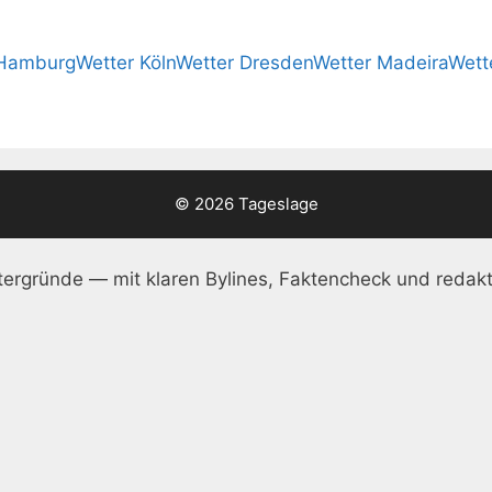
 Hamburg
Wetter Köln
Wetter Dresden
Wetter Madeira
Wett
© 2026 Tageslage
ergründe — mit klaren Bylines, Faktencheck und redakt