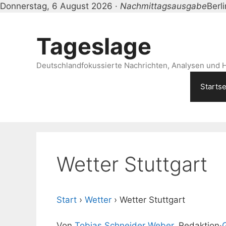
Donnerstag, 6 August 2026 ·
Nachmittagsausgabe
Berl
Zum
Inhalt
Tageslage
springen
Deutschlandfokussierte Nachrichten, Analysen und H
Startse
Wetter Stuttgart
Start
›
Wetter
›
Wetter Stuttgart
Von
Tobias Schneider Weber
, Redaktion
·