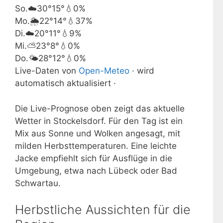
So.
☁️
30°
15°
💧0%
Mo.
🌦️
22°
14°
💧37%
Di.
☁️
20°
11°
💧9%
Mi.
⛅
23°
8°
💧0%
Do.
🌤️
28°
12°
💧0%
Live-Daten von
Open-Meteo
· wird
automatisch aktualisiert ·
Die Live-Prognose oben zeigt das aktuelle
Wetter in Stockelsdorf. Für den Tag ist ein
Mix aus Sonne und Wolken angesagt, mit
milden Herbsttemperaturen. Eine leichte
Jacke empfiehlt sich für Ausflüge in die
Umgebung, etwa nach Lübeck oder Bad
Schwartau.
Herbstliche Aussichten für die