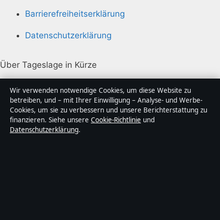
Barrierefreiheitserklärung
Datenschutzerklärung
Über Tageslage in Kürze
Tageslage ist ein unabhängiger digitaler
Wir verwenden notwendige Cookies, um diese Website zu
Nachrichtenanbieter mit Fokus auf Politik, Wirtschaft,
betreiben, und – mit Ihrer Einwilligung – Analyse- und Werbe-
Cookies, um sie zu verbessern und unsere Berichterstattung zu
Technik und Gesellschaft in Deutschland. Jeder Artikel
finanzieren. Siehe unsere
Cookie-Richtlinie
und
trägt eine Byline, wird von einem Redakteur geprüft
Datenschutzerklärung
.
und vor der Veröffentlichung faktengecheckt.
Die Inhalte dienen ausschließlich der allgemeinen
Information. Allgemeine Anfragen:
info@tageslage.de
.
Berichtigungen:
corrections@tageslage.de
.