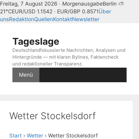
Freitag, 7 August 2026 ·
Morgenausgabe
Berlin ⛅
21°C
EUR/USD 1.1542 · EUR/GBP 0.8571
Über
uns
Redaktion
Quellen
Kontakt
Newsletter
Zum
Inhalt
Tageslage
springen
Deutschlandfokussierte Nachrichten, Analysen und
Hintergründe — mit klaren Bylines, Faktencheck
und redaktioneller Transparenz.
Menü
Wetter Stockelsdorf
Start
›
Wetter
›
Wetter Stockelsdorf