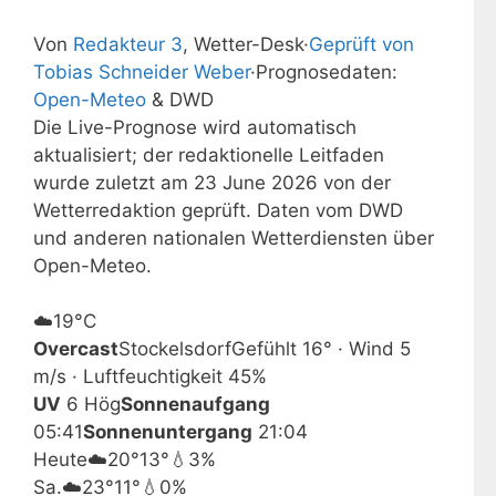
Von
Redakteur 3
, Wetter-Desk
·
Geprüft von
Tobias Schneider Weber
·
Prognosedaten:
Open-Meteo
& DWD
Die Live-Prognose wird automatisch
aktualisiert; der redaktionelle Leitfaden
wurde zuletzt am 23 June 2026 von der
Wetterredaktion geprüft. Daten vom DWD
und anderen nationalen Wetterdiensten über
Open-Meteo.
☁️
19°
C
Overcast
Stockelsdorf
Gefühlt 16° · Wind 5
m/s · Luftfeuchtigkeit 45%
UV
6 Hög
Sonnenaufgang
05:41
Sonnenuntergang
21:04
Heute
☁️
20°
13°
💧3%
Sa.
☁️
23°
11°
💧0%