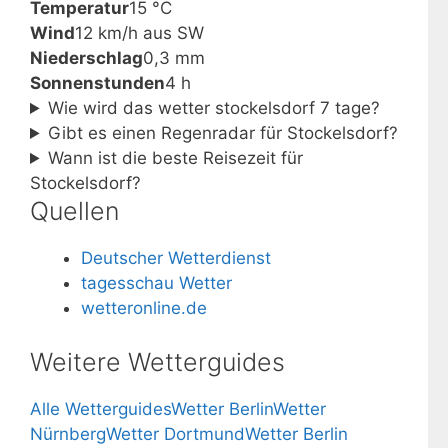
Temperatur
15 °C
Wind
12 km/h aus SW
Niederschlag
0,3 mm
Sonnenstunden
4 h
Wie wird das wetter stockelsdorf 7 tage?
Gibt es einen Regenradar für Stockelsdorf?
Wann ist die beste Reisezeit für
Stockelsdorf?
Quellen
Deutscher Wetterdienst
tagesschau Wetter
wetteronline.de
Weitere Wetterguides
Alle Wetterguides
Wetter Berlin
Wetter
Nürnberg
Wetter Dortmund
Wetter Berlin