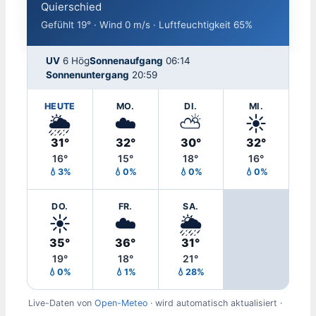
Quierschied
Gefühlt 19° · Wind 0 m/s · Luftfeuchtigkeit 65%
UV
6 Hög
Sonnenaufgang
06:14
Sonnenuntergang
20:59
HEUTE
MO.
DI.
MI.
🌦️
☁️
⛅
☀️
31°
32°
30°
32°
16°
15°
18°
16°
💧3%
💧0%
💧0%
💧0%
DO.
FR.
SA.
☀️
☁️
🌦️
35°
36°
31°
19°
18°
21°
💧0%
💧1%
💧28%
Live-Daten von
Open-Meteo
· wird automatisch aktualisiert ·