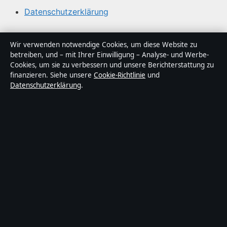
Datenschutzerklärung
Über Tageslage in Kürze
Wir verwenden notwendige Cookies, um diese Website zu
betreiben, und – mit Ihrer Einwilligung – Analyse- und Werbe-
Tageslage ist ein unabhängiger digitaler
Cookies, um sie zu verbessern und unsere Berichterstattung zu
Nachrichtenanbieter mit Fokus auf Politik, Wirtschaft,
finanzieren. Siehe unsere
Cookie-Richtlinie
und
Datenschutzerklärung
.
Technik und Gesellschaft in Deutschland. Jeder Artikel
trägt eine Byline, wird von einem Redakteur geprüft und
vor der Veröffentlichung faktengecheckt.
Die Inhalte dienen ausschließlich der allgemeinen
Information. Allgemeine Anfragen:
info@tageslage.de
.
Berichtigungen:
corrections@tageslage.de
.
Herausgeber:
Tageslage Media Ltd., Valletta ·
Verantwortlicher Herausgeber:
Maximilian Roth,
Chefredakteur · Malta Business Registry C 92009