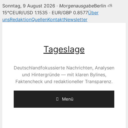
Sonntag, 9 August 2026 ·
Morgenausgabe
Berlin ⛅
15°C
EUR/USD 1.1535 · EUR/GBP 0.8577
Über
uns
Redaktion
Quellen
Kontakt
Newsletter
Zum
Inhalt
springen
Tageslage
Deutschlandfokussierte Nachrichten, Analysen
und Hintergründe — mit klaren Bylines,
Faktencheck und redaktioneller Transparenz.
Menü