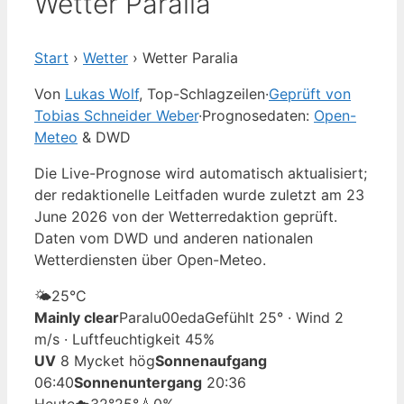
Wetter Paralia
Start
›
Wetter
›
Wetter Paralia
Von
Lukas Wolf
, Top-Schlagzeilen
·
Geprüft von
Tobias Schneider Weber
·
Prognosedaten:
Open-
Meteo
& DWD
Die Live-Prognose wird automatisch aktualisiert;
der redaktionelle Leitfaden wurde zuletzt am 23
June 2026 von der Wetterredaktion geprüft.
Daten vom DWD und anderen nationalen
Wetterdiensten über Open-Meteo.
🌤️
25°
C
Mainly clear
Paralu00eda
Gefühlt 25° · Wind 2
m/s · Luftfeuchtigkeit 45%
UV
8 Mycket hög
Sonnenaufgang
06:40
Sonnenuntergang
20:36
Heute
☁️
32°
25°
💧0%