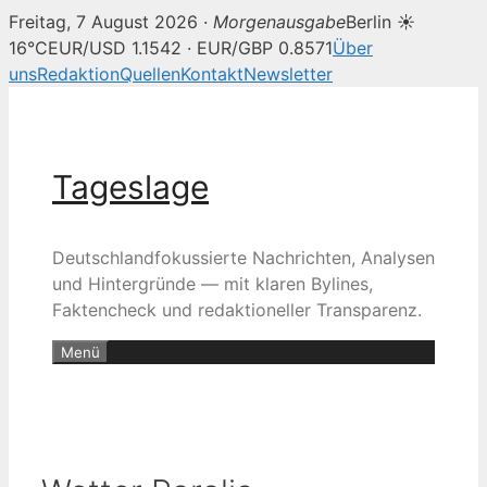
Freitag, 7 August 2026 ·
Morgenausgabe
Berlin ☀
16°C
EUR/USD 1.1542 · EUR/GBP 0.8571
Über
uns
Redaktion
Quellen
Kontakt
Newsletter
Zum
Inhalt
springen
Tageslage
Deutschlandfokussierte Nachrichten, Analysen
und Hintergründe — mit klaren Bylines,
Faktencheck und redaktioneller Transparenz.
Menü