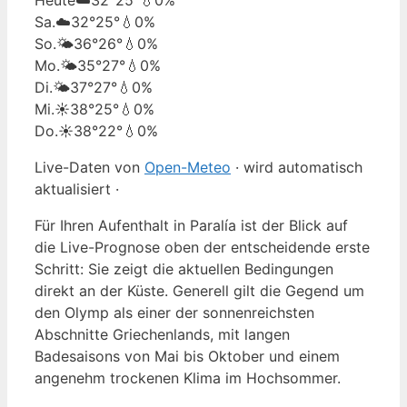
Sa.
☁️
32°
25°
💧0%
So.
🌤️
36°
26°
💧0%
Mo.
🌤️
35°
27°
💧0%
Di.
🌤️
37°
27°
💧0%
Mi.
☀️
38°
25°
💧0%
Do.
☀️
38°
22°
💧0%
Live-Daten von
Open-Meteo
· wird automatisch
aktualisiert ·
Für Ihren Aufenthalt in Paralía ist der Blick auf
die Live-Prognose oben der entscheidende erste
Schritt: Sie zeigt die aktuellen Bedingungen
direkt an der Küste. Generell gilt die Gegend um
den Olymp als einer der sonnenreichsten
Abschnitte Griechenlands, mit langen
Badesaisons von Mai bis Oktober und einem
angenehm trockenen Klima im Hochsommer.