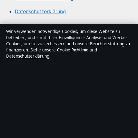
Datenschutzerklärung
Über Tageslage in Kürze
Wir verwenden notwendige Cookies, um diese Website zu
betreiben, und – mit Ihrer Einwilligung – Analyse- und Werbe-
Tageslage ist ein unabhängiger digitaler
Cookies, um sie zu verbessern und unsere Berichterstattung zu
Nachrichtenanbieter mit Fokus auf Politik, Wirtschaft,
finanzieren. Siehe unsere
Cookie-Richtlinie
und
Datenschutzerklärung
.
Technik und Gesellschaft in Deutschland. Jeder Artikel
trägt eine Byline, wird von einem Redakteur geprüft und
vor der Veröffentlichung faktengecheckt.
Die Inhalte dienen ausschließlich der allgemeinen
Information. Allgemeine Anfragen:
info@tageslage.de
.
Berichtigungen:
corrections@tageslage.de
.
Herausgeber:
Tageslage Media Ltd., Valletta ·
Verantwortlicher Herausgeber:
Maximilian Roth,