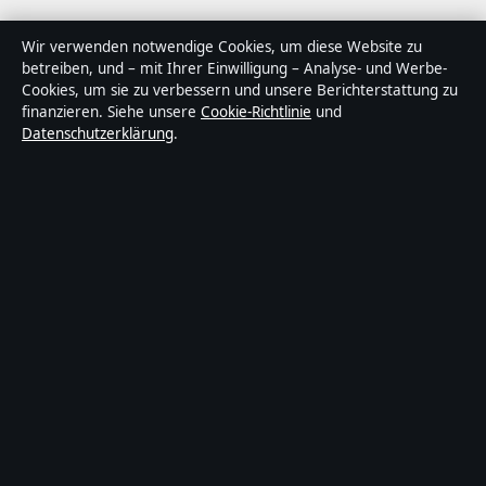
Über Tageslage in Kürze
Wir verwenden notwendige Cookies, um diese Website zu
betreiben, und – mit Ihrer Einwilligung – Analyse- und Werbe-
Tageslage ist ein unabhängiger digitaler
Cookies, um sie zu verbessern und unsere Berichterstattung zu
Nachrichtenanbieter mit Fokus auf Politik, Wirtschaft,
finanzieren. Siehe unsere
Cookie-Richtlinie
und
Datenschutzerklärung
.
Technik und Gesellschaft in Deutschland. Jeder Artikel
trägt eine Byline, wird von einem Redakteur geprüft und
vor der Veröffentlichung faktengecheckt.
Die Inhalte dienen ausschließlich der allgemeinen
Information. Allgemeine Anfragen:
info@tageslage.de
.
Berichtigungen:
corrections@tageslage.de
.
Herausgeber:
Tageslage Media Ltd., Valletta ·
Verantwortlicher Herausgeber:
Maximilian Roth,
Chefredakteur · Malta Business Registry C 92009
© 2026 Tageslage · Tageslage Media Ltd. ·