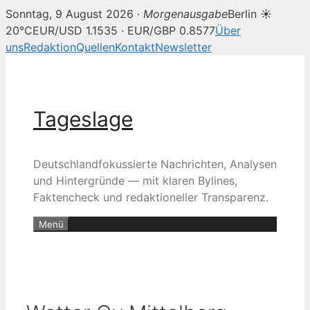
Sonntag, 9 August 2026 ·
Morgenausgabe
Berlin ☀
20°C
EUR/USD 1.1535 · EUR/GBP 0.8577
Über
uns
Redaktion
Quellen
Kontakt
Newsletter
Zum
Inhalt
springen
Tageslage
Deutschlandfokussierte Nachrichten, Analysen
und Hintergründe — mit klaren Bylines,
Faktencheck und redaktioneller Transparenz.
Menü