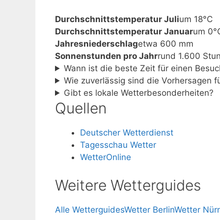
Durchschnittstemperatur Juli
um 18°C
Durchschnittstemperatur Januar
um 0°
Jahresniederschlag
etwa 600 mm
Sonnenstunden pro Jahr
rund 1.600 Stu
Wann ist die beste Zeit für einen Besuc
Wie zuverlässig sind die Vorhersagen f
Gibt es lokale Wetterbesonderheiten?
Quellen
Deutscher Wetterdienst
Tagesschau Wetter
WetterOnline
Weitere Wetterguides
Alle Wetterguides
Wetter Berlin
Wetter Nür