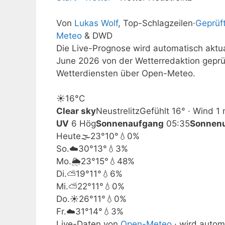
Von
Lukas Wolf
, Top-Schlagzeilen
·
Geprüf
Meteo
& DWD
Die Live-Prognose wird automatisch aktual
June 2026 von der Wetterredaktion gepr
Wetterdiensten über Open-Meteo.
☀️
16°
C
Clear sky
Neustrelitz
Gefühlt 16° · Wind 1 
UV
6 Hög
Sonnenaufgang
05:35
Sonnen
Heute
🌫️
23°
10°
💧0%
So.
☁️
30°
13°
💧3%
Mo.
🌦️
23°
15°
💧48%
Di.
⛅
19°
11°
💧6%
Mi.
⛅
22°
11°
💧0%
Do.
☀️
26°
11°
💧0%
Fr.
☁️
31°
14°
💧3%
Live-Daten von
Open-Meteo
· wird automa