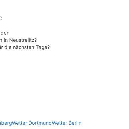
C
nden
h in Neustrelitz?
ür die nächsten Tage?
nberg
Wetter Dortmund
Wetter Berlin