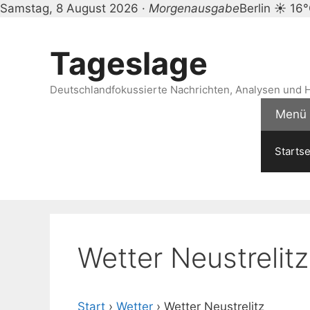
Samstag, 8 August 2026 ·
Morgenausgabe
Berlin ☀ 16
Zum
Inhalt
Tageslage
springen
Deutschlandfokussierte Nachrichten, Analysen und H
Menü
Startse
Wetter Neustrelitz
Start
›
Wetter
›
Wetter Neustrelitz