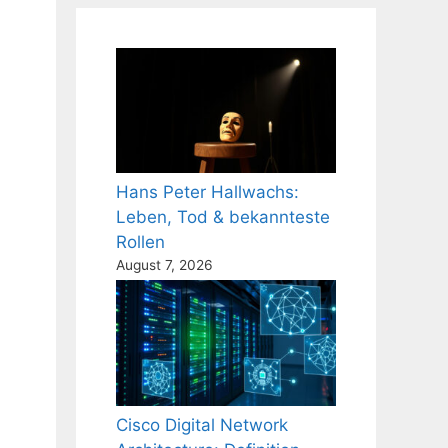
3
Hans Peter Hallwachs:
Leben, Tod & bekannteste
Rollen
August 7, 2026
Cisco Digital Network