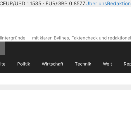
°C
EUR/USD 1.1535 · EUR/GBP 0.8577
Über uns
Redaktion
intergründe — mit klaren Bylines, Faktencheck und redaktionel
ite
Politik
Wirtschaft
Technik
Welt
Rep