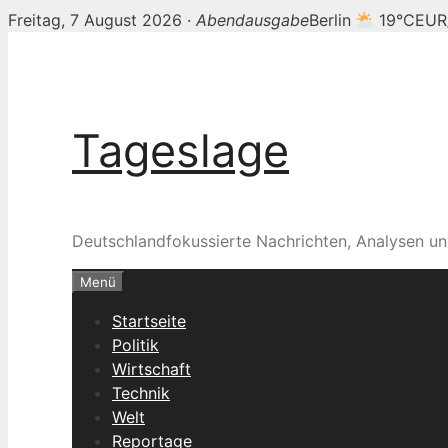
Freitag, 7 August 2026 ·
Abendausgabe
Berlin
19°C
EUR
Zum
Inhalt
springen
Tageslage
Deutschlandfokussierte Nachrichten, Analysen un
Menü
Startseite
Politik
Wirtschaft
Technik
Welt
Reportage