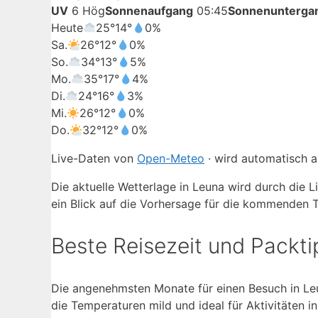
UV
6 Hög
Sonnenaufgang
05:45
Sonnenunterga
Heute
25°
14°
0%
Sa.
26°
12°
0%
So.
34°
13°
5%
Mo.
35°
17°
4%
Di.
24°
16°
3%
Mi.
26°
12°
0%
Do.
32°
12°
0%
Live-Daten von
Open-Meteo
· wird automatisch ak
Die aktuelle Wetterlage in Leuna wird durch die 
ein Blick auf die Vorhersage für die kommenden 
Beste Reisezeit und Packti
Die angenehmsten Monate für einen Besuch in Leun
die Temperaturen mild und ideal für Aktivitäten i