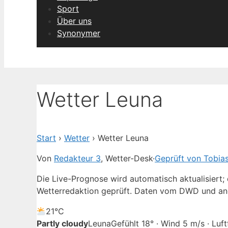
Sport
Über uns
Synonymer
Wetter Leuna
Start
›
Wetter
›
Wetter Leuna
Von
Redakteur 3
, Wetter-Desk
·
Geprüft von Tobia
Die Live-Prognose wird automatisch aktualisiert;
Wetterredaktion geprüft. Daten vom DWD und an
21°
C
Partly cloudy
Leuna
Gefühlt 18° · Wind 5 m/s · Luf