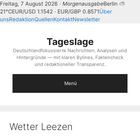
Freitag, 7 August 2026 ·
Morgenausgabe
Berlin ⛅
21°C
EUR/USD 1.1542 · EUR/GBP 0.8571
Über
uns
Redaktion
Quellen
Kontakt
Newsletter
Zum
Inhalt
Tageslage
springen
Deutschlandfokussierte Nachrichten, Analysen und
Hintergründe — mit klaren Bylines, Faktencheck
und redaktioneller Transparenz.
Menü
Wetter Leezen