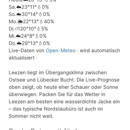
Sa.
☁️
23°
11°
💧0%
So.
☁️
30°
14°
💧0%
Mo.
🌦️
22°
13°
💧40%
Di.
⛅
20°
10°
💧5%
Mi.
☁️
24°
8°
💧0%
Do.
☁️
29°
13°
💧0%
Live-Daten von
Open-Meteo
· wird automatisch
aktualisiert ·
Leezen liegt im Übergangsklima zwischen
Ostsee und Lübecker Bucht. Die Live-Prognose
oben zeigt, ob heute eher Schauer oder Sonne
überwiegen. Packen Sie für das Wetter in
Leezen am besten eine wasserdichte Jacke ein
– das typische Nordstaubüro ist auch im
Sommer nicht weit.