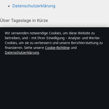
Datenschutzerklärung
Über Tageslage in Kürze
Tageslage ist ein unabhängiger digitaler
Wir verwenden notwendige Cookies, um diese Website zu
Nachrichtenanbieter mit Fokus auf Politik, Wirtschaft,
betreiben, und – mit Ihrer Einwilligung – Analyse- und Werbe-
Cookies, um sie zu verbessern und unsere Berichterstattung zu
Technik und Gesellschaft in Deutschland. Jeder Artikel
finanzieren. Siehe unsere
Cookie-Richtlinie
und
trägt eine Byline, wird von einem Redakteur geprüft
Datenschutzerklärung
.
und vor der Veröffentlichung faktengecheckt.
Die Inhalte dienen ausschließlich der allgemeinen
Information. Allgemeine Anfragen:
info@tageslage.de
.
Berichtigungen:
corrections@tageslage.de
.
Herausgeber:
Tageslage Media Ltd., Valletta ·
Verantwortlicher Herausgeber:
Maximilian Roth,