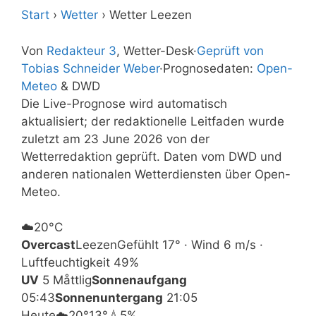
Start
›
Wetter
›
Wetter Leezen
Von
Redakteur 3
, Wetter-Desk
·
Geprüft von
Tobias Schneider Weber
·
Prognosedaten:
Open-
Meteo
& DWD
Die Live-Prognose wird automatisch
aktualisiert; der redaktionelle Leitfaden wurde
zuletzt am 23 June 2026 von der
Wetterredaktion geprüft. Daten vom DWD und
anderen nationalen Wetterdiensten über Open-
Meteo.
☁️
20°
C
Overcast
Leezen
Gefühlt 17° · Wind 6 m/s ·
Luftfeuchtigkeit 49%
UV
5 Måttlig
Sonnenaufgang
05:43
Sonnenuntergang
21:05
Heute
☁️
20°
13°
💧5%