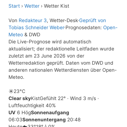
Start
›
Wetter
›
Wetter Kist
Von
Redakteur 3
, Wetter-Desk
·
Geprüft von
Tobias Schneider Weber
·
Prognosedaten:
Open-
Meteo
& DWD
Die Live-Prognose wird automatisch
aktualisiert; der redaktionelle Leitfaden wurde
zuletzt am 23 June 2026 von der
Wetterredaktion geprüft. Daten vom DWD und
anderen nationalen Wetterdiensten über Open-
Meteo.
☀️
23°
C
Clear sky
Kist
Gefühlt 22° · Wind 3 m/s ·
Luftfeuchtigkeit 40%
UV
6 Hög
Sonnenaufgang
06:03
Sonnenuntergang
20:48
Heute
☁️
33°
18°
💧0%