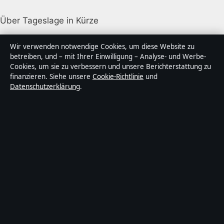
Über Tageslage in Kürze
Tageslage ist ein unabhängiger digitaler
Wir verwenden notwendige Cookies, um diese Website zu
Nachrichtenanbieter mit Fokus auf Politik, Wirtschaft,
betreiben, und – mit Ihrer Einwilligung – Analyse- und Werbe-
Cookies, um sie zu verbessern und unsere Berichterstattung zu
Technik und Gesellschaft in Deutschland. Jeder Artikel
finanzieren. Siehe unsere
Cookie-Richtlinie
und
trägt eine Byline, wird von einem Redakteur geprüft
Datenschutzerklärung
.
und vor der Veröffentlichung faktengecheckt.
Die Inhalte dienen ausschließlich der allgemeinen
Information. Allgemeine Anfragen:
info@tageslage.de
.
Berichtigungen:
corrections@tageslage.de
.
Herausgeber:
Tageslage Media Ltd., Valletta ·
Verantwortlicher Herausgeber:
Maximilian Roth,
Chefredakteur · Malta Business Registry C 92009