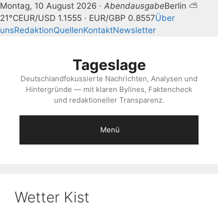
Montag, 10 August 2026 ·
Abendausgabe
Berlin ⛅
21°C
EUR/USD 1.1555 · EUR/GBP 0.8557
Über
uns
Redaktion
Quellen
Kontakt
Newsletter
Zum
Inhalt
Tageslage
springen
Deutschlandfokussierte Nachrichten, Analysen und
Hintergründe — mit klaren Bylines, Faktencheck
und redaktioneller Transparenz.
Menü
Wetter Kist