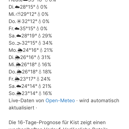
Di.
☁️
28°
15°
💧0%
Mi.
⛅
29°
12°
💧0%
Do.
☀️
32°
12°
💧0%
Fr.
☁️
35°
15°
💧0%
Sa.
☁️
28°
19°
💧29%
So.
🌫️
32°
15°
💧34%
Mo.
🌦️
24°
16°
💧21%
Di.
🌦️
26°
16°
💧31%
Mi.
🌦️
26°
18°
💧16%
Do.
🌦️
26°
18°
💧18%
Fr.
🌦️
23°
17°
💧24%
Sa.
☁️
24°
14°
💧21%
So.
🌦️
23°
14°
💧16%
Live-Daten von
Open-Meteo
· wird automatisch
aktualisiert ·
Die 16-Tage-Prognose für Kist zeigt einen