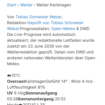
Start
›
Wetter
›
Wetter Karlshagen
Von
Tobias Schneider Weber
,
Redaktion
·
Geprüft von Tobias Schneider
Weber
·
Prognosedaten:
Open-Meteo
& DWD
Die Live-Prognose wird automatisch
aktualisiert; der redaktionelle Leitfaden wurde
zuletzt am 23 June 2026 von der
Wetterredaktion geprüft. Daten vom DWD und
anderen nationalen Wetterdiensten über Open-
Meteo.
☁️
15°
C
Overcast
Karlshagen
Gefühlt 14° · Wind 4 m/s ·
Luftfeuchtigkeit 81%
UV
6 Hög
Sonnenaufgang
05:28
Sonnenuntergang
20:52
Heute
☁️
20°
14°
💧3%