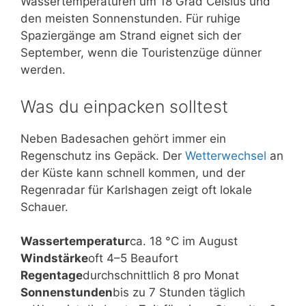
Wassertemperaturen um 18 Grad Celsius und
den meisten Sonnenstunden. Für ruhige
Spaziergänge am Strand eignet sich der
September, wenn die Touristenzüge dünner
werden.
Was du einpacken solltest
Neben Badesachen gehört immer ein
Regenschutz ins Gepäck. Der
Wetterwechsel
an
der Küste kann schnell kommen, und der
Regenradar für Karlshagen zeigt oft lokale
Schauer.
Wassertemperatur
ca. 18 °C im August
Windstärke
oft 4–5 Beaufort
Regentage
durchschnittlich 8 pro Monat
Sonnenstunden
bis zu 7 Stunden täglich