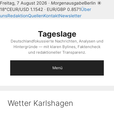
Freitag, 7 August 2026 ·
Morgenausgabe
Berlin ☀
18°C
EUR/USD 1.1542 · EUR/GBP 0.8571
Über
uns
Redaktion
Quellen
Kontakt
Newsletter
Zum
Inhalt
Tageslage
springen
Deutschlandfokussierte Nachrichten, Analysen und
Hintergründe — mit klaren Bylines, Faktencheck
und redaktioneller Transparenz.
Menü
Wetter Karlshagen