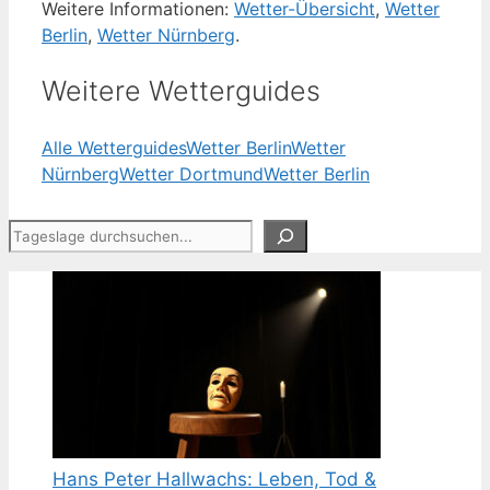
Weitere Informationen:
Wetter-Übersicht
,
Wetter
Berlin
,
Wetter Nürnberg
.
Weitere Wetterguides
Alle Wetterguides
Wetter Berlin
Wetter
Nürnberg
Wetter Dortmund
Wetter Berlin
Suchen
Hans Peter Hallwachs: Leben, Tod &