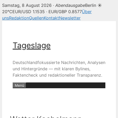
Samstag, 8 August 2026 ·
Abendausgabe
Berlin ☀
20°C
EUR/USD 1.1535 · EUR/GBP 0.8577
Über
uns
Redaktion
Quellen
Kontakt
Newsletter
Zum
Inhalt
springen
Tageslage
Deutschlandfokussierte Nachrichten, Analysen
und Hintergründe — mit klaren Bylines,
Faktencheck und redaktioneller Transparenz.
Menü