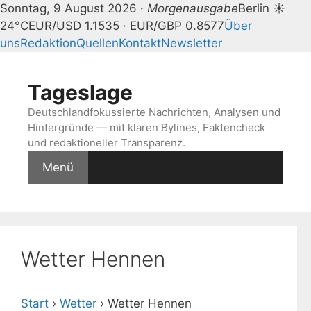
Sonntag, 9 August 2026 ·
Morgenausgabe
Berlin ☀
24°C
EUR/USD 1.1535 · EUR/GBP 0.8577
Über
uns
Redaktion
Quellen
Kontakt
Newsletter
Zum
Inhalt
Tageslage
springen
Deutschlandfokussierte Nachrichten, Analysen und
Hintergründe — mit klaren Bylines, Faktencheck
und redaktioneller Transparenz.
Menü
Wetter Hennen
Start
›
Wetter
›
Wetter Hennen