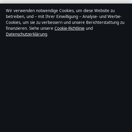
Tageslage ist ein unabhängiger digitaler
Wir verwenden notwendige Cookies, um diese Website zu
Nachrichtenanbieter mit Fokus auf Politik, Wirtschaft,
betreiben, und – mit Ihrer Einwilligung – Analyse- und Werbe-
Cookies, um sie zu verbessern und unsere Berichterstattung zu
Technik und Gesellschaft in Deutschland. Jeder Artikel
finanzieren. Siehe unsere
Cookie-Richtlinie
und
trägt eine Byline, wird von einem Redakteur geprüft
Datenschutzerklärung
.
und vor der Veröffentlichung faktengecheckt.
Die Inhalte dienen ausschließlich der allgemeinen
Information. Allgemeine Anfragen:
info@tageslage.de
.
Berichtigungen:
corrections@tageslage.de
.
Herausgeber:
Tageslage Media Ltd., Valletta ·
Verantwortlicher Herausgeber:
Maximilian Roth,
Chefredakteur · Malta Business Registry C 92009
© 2026 Tageslage · Tageslage Media Ltd. ·