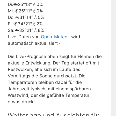
Di.
☁️
25°
13°
💧0%
Mi.
☀️
25°
11°
💧0%
Do.
☀️
31°
14°
💧0%
Fr.
☀️
34°
21°
💧2%
Sa.
☁️
32°
21°
💧8%
Live-Daten von
Open-Meteo
· wird
automatisch aktualisiert ·
Die Live-Prognose oben zeigt für Hennen die
aktuelle Entwicklung. Der Tag startet oft mit
Restwolken, ehe sich im Laufe des
Vormittags die Sonne durchsetzt. Die
Temperaturen bleiben dabei für die
Jahreszeit typisch, mit einem spürbaren
Westwind, der die gefühlte Temperatur
etwas drückt.
Wetterlage und Aussichten für