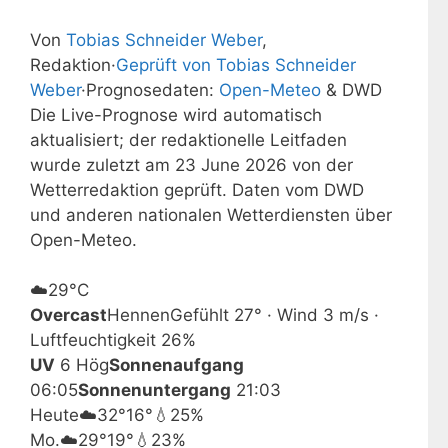
Von
Tobias Schneider Weber
,
Redaktion
·
Geprüft von Tobias Schneider
Weber
·
Prognosedaten:
Open-Meteo
& DWD
Die Live-Prognose wird automatisch
aktualisiert; der redaktionelle Leitfaden
wurde zuletzt am 23 June 2026 von der
Wetterredaktion geprüft. Daten vom DWD
und anderen nationalen Wetterdiensten über
Open-Meteo.
☁️
29°
C
Overcast
Hennen
Gefühlt 27° · Wind 3 m/s ·
Luftfeuchtigkeit 26%
UV
6 Hög
Sonnenaufgang
06:05
Sonnenuntergang
21:03
Heute
☁️
32°
16°
💧25%
Mo.
☁️
29°
19°
💧23%