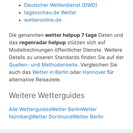
Deutscher Wetterdienst (DWD)
tagesschau.de Wetter
wetteronline.de
Die genannten
wetter helpup 7 tage
Daten und
das
regenradar helpup
stützen sich auf
Modellrechnungen öffentlicher Dienste. Weitere
Details zu unseren Standards finden Sie auf der
Quellen- und Methodenseite
. Vergleichen Sie
auch das
Wetter in Berlin
oder
Hannover
für
alternative Reiseziele.
Weitere Wetterguides
Alle Wetterguides
Wetter Berlin
Wetter
Nürnberg
Wetter Dortmund
Wetter Berlin