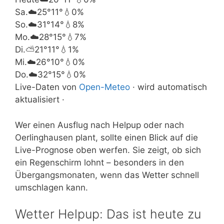
Sa.
☁️
25°
11°
💧0%
So.
☁️
31°
14°
💧8%
Mo.
☁️
28°
15°
💧7%
Di.
⛅
21°
11°
💧1%
Mi.
☁️
26°
10°
💧0%
Do.
☁️
32°
15°
💧0%
Live-Daten von
Open-Meteo
· wird automatisch
aktualisiert ·
Wer einen Ausflug nach Helpup oder nach
Oerlinghausen plant, sollte einen Blick auf die
Live-Prognose oben werfen. Sie zeigt, ob sich
ein Regenschirm lohnt – besonders in den
Übergangsmonaten, wenn das Wetter schnell
umschlagen kann.
Wetter Helpup: Das ist heute zu