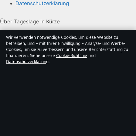
Datenschutzerklärung
Über Tageslage in Kürze
Tageslage ist ein unabhängiger digitaler
Wir verwenden notwendige Cookies, um diese Website zu
Nachrichtenanbieter mit Fokus auf Politik, Wirtschaft,
betreiben, und – mit Ihrer Einwilligung – Analyse- und Werbe-
Cookies, um sie zu verbessern und unsere Berichterstattung zu
Technik und Gesellschaft in Deutschland. Jeder Artikel
finanzieren. Siehe unsere
Cookie-Richtlinie
und
trägt eine Byline, wird von einem Redakteur geprüft
Datenschutzerklärung
.
und vor der Veröffentlichung faktengecheckt.
Die Inhalte dienen ausschließlich der allgemeinen
Information. Allgemeine Anfragen:
info@tageslage.de
.
Berichtigungen:
corrections@tageslage.de
.
Herausgeber:
Tageslage Media Ltd., Valletta ·
Verantwortlicher Herausgeber:
Maximilian Roth,