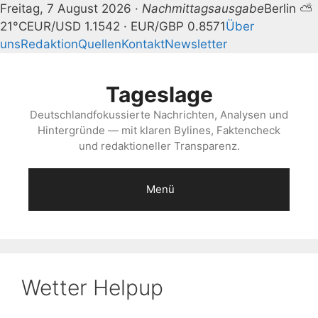
Freitag, 7 August 2026 ·
Nachmittagsausgabe
Berlin ⛅
21°C
EUR/USD 1.1542 · EUR/GBP 0.8571
Über
uns
Redaktion
Quellen
Kontakt
Newsletter
Zum
Inhalt
Tageslage
springen
Deutschlandfokussierte Nachrichten, Analysen und
Hintergründe — mit klaren Bylines, Faktencheck
und redaktioneller Transparenz.
Menü
Wetter Helpup