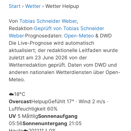
Start
›
Wetter
›
Wetter Helpup
Von
Tobias Schneider Weber
,
Redaktion
·
Geprüft von Tobias Schneider
Weber
·
Prognosedaten:
Open-Meteo
& DWD
Die Live-Prognose wird automatisch
aktualisiert; der redaktionelle Leitfaden wurde
zuletzt am 23 June 2026 von der
Wetterredaktion geprüft. Daten vom DWD und
anderen nationalen Wetterdiensten über Open-
Meteo.
☁️
18°
C
Overcast
Helpup
Gefühlt 17° · Wind 2 m/s ·
Luftfeuchtigkeit 60%
UV
5 Måttlig
Sonnenaufgang
05:56
Sonnenuntergang
21:05
Heute
☁️
20°
11°
💧0%