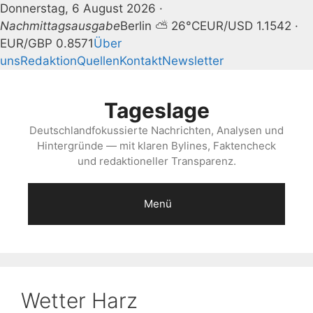
Donnerstag, 6 August 2026 ·
Nachmittagsausgabe
Berlin ⛅ 26°C
EUR/USD 1.1542 ·
EUR/GBP 0.8571
Über
uns
Redaktion
Quellen
Kontakt
Newsletter
Zum
Inhalt
Tageslage
springen
Deutschlandfokussierte Nachrichten, Analysen und
Hintergründe — mit klaren Bylines, Faktencheck
und redaktioneller Transparenz.
Menü
Wetter Harz