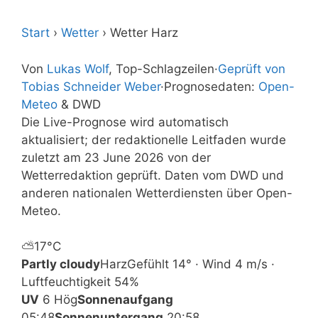
Start
›
Wetter
›
Wetter Harz
Von
Lukas Wolf
, Top-Schlagzeilen
·
Geprüft von
Tobias Schneider Weber
·
Prognosedaten:
Open-
Meteo
& DWD
Die Live-Prognose wird automatisch
aktualisiert; der redaktionelle Leitfaden wurde
zuletzt am 23 June 2026 von der
Wetterredaktion geprüft. Daten vom DWD und
anderen nationalen Wetterdiensten über Open-
Meteo.
⛅
17°
C
Partly cloudy
Harz
Gefühlt 14° · Wind 4 m/s ·
Luftfeuchtigkeit 54%
UV
6 Hög
Sonnenaufgang
05:48
Sonnenuntergang
20:58