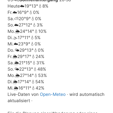
Heute
☁️
19°
13°
💧8%
Fr.
☁️
16°
9°
💧0%
Sa.
⛅
20°
9°
💧0%
So.
☁️
27°
12°
💧3%
Mo.
🌦️
24°
14°
💧10%
Di.
🌫️
17°
11°
💧5%
Mi.
☁️
23°
9°
💧0%
Do.
🌤️
29°
13°
💧0%
Fr.
🌦️
29°
17°
💧24%
Sa.
🌦️
21°
15°
💧31%
So.
🌤️
22°
13°
💧48%
Mo.
🌦️
27°
14°
💧53%
Di.
🌦️
17°
14°
💧54%
Mi.
🌦️
16°
11°
💧42%
Live-Daten von
Open-Meteo
· wird automatisch
aktualisiert ·