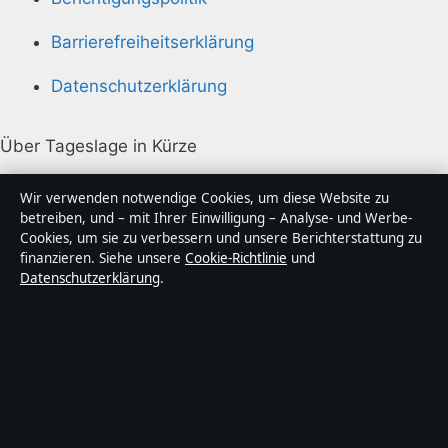
Barrierefreiheitserklärung
Datenschutzerklärung
Über Tageslage in Kürze
Tageslage ist ein unabhängiger digitaler
Wir verwenden notwendige Cookies, um diese Website zu
Nachrichtenanbieter mit Fokus auf Politik, Wirtschaft,
betreiben, und – mit Ihrer Einwilligung – Analyse- und Werbe-
Cookies, um sie zu verbessern und unsere Berichterstattung zu
Technik und Gesellschaft in Deutschland. Jeder Artikel
finanzieren. Siehe unsere
Cookie-Richtlinie
und
trägt eine Byline, wird von einem Redakteur geprüft
Datenschutzerklärung
.
und vor der Veröffentlichung faktengecheckt.
Die Inhalte dienen ausschließlich der allgemeinen
Information. Allgemeine Anfragen:
info@tageslage.de
.
Berichtigungen:
corrections@tageslage.de
.