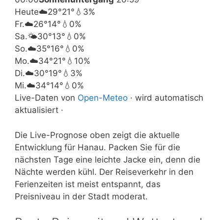
Heute
☁️
29°
21°
💧3%
Fr.
☁️
26°
14°
💧0%
Sa.
🌤️
30°
13°
💧0%
So.
☁️
35°
16°
💧0%
Mo.
☁️
34°
21°
💧10%
Di.
☁️
30°
19°
💧3%
Mi.
☁️
34°
14°
💧0%
Live-Daten von
Open-Meteo
· wird automatisch
aktualisiert ·
Die Live-Prognose oben zeigt die aktuelle
Entwicklung für Hanau. Packen Sie für die
nächsten Tage eine leichte Jacke ein, denn die
Nächte werden kühl. Der Reiseverkehr in den
Ferienzeiten ist meist entspannt, das
Preisniveau in der Stadt moderat.