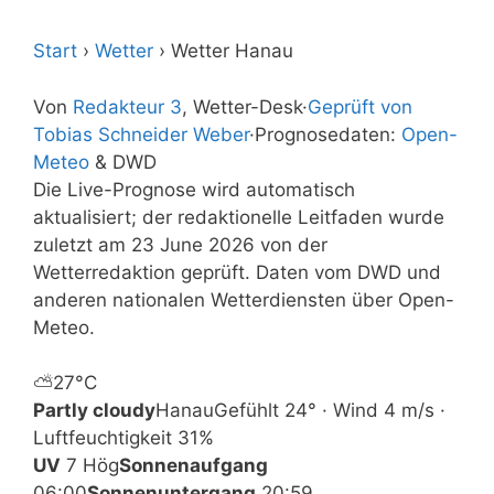
Start
›
Wetter
›
Wetter Hanau
Von
Redakteur 3
, Wetter-Desk
·
Geprüft von
Tobias Schneider Weber
·
Prognosedaten:
Open-
Meteo
& DWD
Die Live-Prognose wird automatisch
aktualisiert; der redaktionelle Leitfaden wurde
zuletzt am 23 June 2026 von der
Wetterredaktion geprüft. Daten vom DWD und
anderen nationalen Wetterdiensten über Open-
Meteo.
⛅
27°
C
Partly cloudy
Hanau
Gefühlt 24° · Wind 4 m/s ·
Luftfeuchtigkeit 31%
UV
7 Hög
Sonnenaufgang
06:00
Sonnenuntergang
20:59