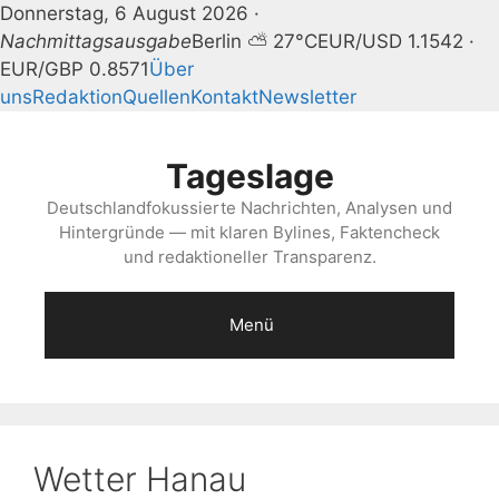
Donnerstag, 6 August 2026 ·
Nachmittagsausgabe
Berlin ⛅ 27°C
EUR/USD 1.1542 ·
EUR/GBP 0.8571
Über
uns
Redaktion
Quellen
Kontakt
Newsletter
Zum
Inhalt
Tageslage
springen
Deutschlandfokussierte Nachrichten, Analysen und
Hintergründe — mit klaren Bylines, Faktencheck
und redaktioneller Transparenz.
Menü
Wetter Hanau