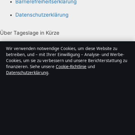
Barrierefreiheitserklärung
Datenschutzerklärung
Über Tageslage in Kürze
Tageslage ist ein unabhängiger digitaler
Wir verwenden notwendige Cookies, um diese Website zu
Nachrichtenanbieter mit Fokus auf Politik, Wirtschaft,
betreiben, und – mit Ihrer Einwilligung – Analyse- und Werbe-
Cookies, um sie zu verbessern und unsere Berichterstattung zu
Technik und Gesellschaft in Deutschland. Jeder Artikel
finanzieren. Siehe unsere
Cookie-Richtlinie
und
trägt eine Byline, wird von einem Redakteur geprüft
Datenschutzerklärung
.
und vor der Veröffentlichung faktengecheckt.
Die Inhalte dienen ausschließlich der allgemeinen
Information. Allgemeine Anfragen:
info@tageslage.de
.
Berichtigungen:
corrections@tageslage.de
.
Herausgeber:
Tageslage Media Ltd., Valletta ·