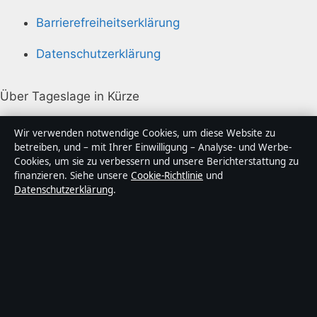
Barrierefreiheitserklärung
Datenschutzerklärung
Über Tageslage in Kürze
Tageslage ist ein unabhängiger digitaler
Wir verwenden notwendige Cookies, um diese Website zu
Nachrichtenanbieter mit Fokus auf Politik, Wirtschaft,
betreiben, und – mit Ihrer Einwilligung – Analyse- und Werbe-
Cookies, um sie zu verbessern und unsere Berichterstattung zu
Technik und Gesellschaft in Deutschland. Jeder Artikel
finanzieren. Siehe unsere
Cookie-Richtlinie
und
trägt eine Byline, wird von einem Redakteur geprüft
Datenschutzerklärung
.
und vor der Veröffentlichung faktengecheckt.
Die Inhalte dienen ausschließlich der allgemeinen
Information. Allgemeine Anfragen:
info@tageslage.de
.
Berichtigungen:
corrections@tageslage.de
.