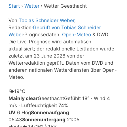
Start
›
Wetter
›
Wetter Geesthacht
Von
Tobias Schneider Weber
,
Redaktion
·
Geprüft von Tobias Schneider
Weber
·
Prognosedaten:
Open-Meteo
& DWD
Die Live-Prognose wird automatisch
aktualisiert; der redaktionelle Leitfaden wurde
zuletzt am 23 June 2026 von der
Wetterredaktion geprüft. Daten vom DWD und
anderen nationalen Wetterdiensten über Open-
Meteo.
🌤️
19°
C
Mainly clear
Geesthacht
Gefühlt 18° · Wind 4
m/s · Luftfeuchtigkeit 74%
UV
6 Hög
Sonnenaufgang
05:43
Sonnenuntergang
21:05
Heute
☁️
24°
16°
💧15%