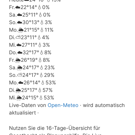
Fr.
☁️
22°
14°
💧0%
Sa.
☁️
25°
11°
💧0%
So.
☁️
30°
13°
💧3%
Mo.
🌦️
21°
15°
💧11%
Di.
⛅
23°
11°
💧4%
Mi.
☁️
27°
11°
💧3%
Do.
☁️
32°
17°
💧8%
Fr.
🌦️
26°
19°
💧8%
Sa.
🌦️
24°
17°
💧23%
So.
⛅
24°
17°
💧29%
Mo.
☁️
26°
14°
💧53%
Di.
🌦️
25°
17°
💧57%
Mi.
🌦️
24°
15°
💧53%
Live-Daten von
Open-Meteo
· wird automatisch
aktualisiert ·
Nutzen Sie die 16-Tage-Übersicht für