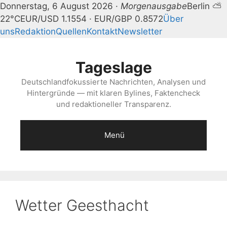
Donnerstag, 6 August 2026 ·
Morgenausgabe
Berlin ⛅
22°C
EUR/USD 1.1554 · EUR/GBP 0.8572
Über
uns
Redaktion
Quellen
Kontakt
Newsletter
Zum
Inhalt
Tageslage
springen
Deutschlandfokussierte Nachrichten, Analysen und
Hintergründe — mit klaren Bylines, Faktencheck
und redaktioneller Transparenz.
Menü
Wetter Geesthacht