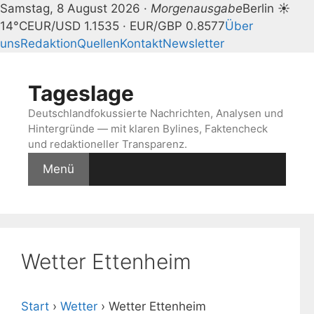
Samstag, 8 August 2026 ·
Morgenausgabe
Berlin ☀
14°C
EUR/USD 1.1535 · EUR/GBP 0.8577
Über
uns
Redaktion
Quellen
Kontakt
Newsletter
Zum
Inhalt
Tageslage
springen
Deutschlandfokussierte Nachrichten, Analysen und
Hintergründe — mit klaren Bylines, Faktencheck
und redaktioneller Transparenz.
Menü
Wetter Ettenheim
Start
›
Wetter
›
Wetter Ettenheim