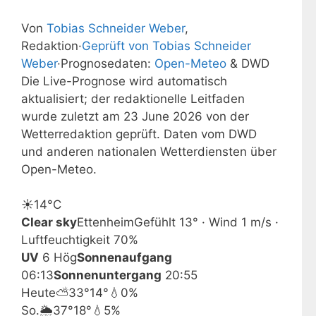
Von
Tobias Schneider Weber
,
Redaktion
·
Geprüft von Tobias Schneider
Weber
·
Prognosedaten:
Open-Meteo
& DWD
Die Live-Prognose wird automatisch
aktualisiert; der redaktionelle Leitfaden
wurde zuletzt am 23 June 2026 von der
Wetterredaktion geprüft. Daten vom DWD
und anderen nationalen Wetterdiensten über
Open-Meteo.
☀️
14°
C
Clear sky
Ettenheim
Gefühlt 13° · Wind 1 m/s ·
Luftfeuchtigkeit 70%
UV
6 Hög
Sonnenaufgang
06:13
Sonnenuntergang
20:55
Heute
⛅
33°
14°
💧0%
So.
🌦️
37°
18°
💧5%