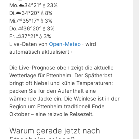
Mo.
☁️
34°
21°
💧23%
Di.
☁️
34°
20°
💧8%
Mi.
⛅
35°
17°
💧3%
Do.
⛅
36°
20°
💧3%
Fr.
⛅
37°
21°
💧3%
Live-Daten von
Open-Meteo
· wird
automatisch aktualisiert ·
Die Live-Prognose oben zeigt die aktuelle
Wetterlage für Ettenheim. Der Spätherbst
bringt oft Nebel und kühle Temperaturen;
packen Sie für den Aufenthalt eine
wärmende Jacke ein. Die Weinlese ist in der
Region um Ettenheim traditionell Ende
Oktober – eine reizvolle Reisezeit.
Warum gerade jetzt nach