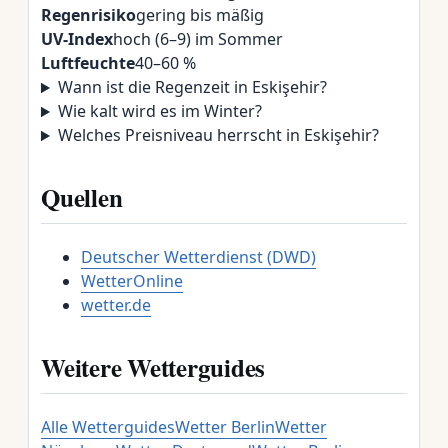
Regenrisiko
gering bis mäßig
UV-Index
hoch (6–9) im Sommer
Luftfeuchte
40–60 %
Wann ist die Regenzeit in Eskişehir?
Wie kalt wird es im Winter?
Welches Preisniveau herrscht in Eskişehir?
Quellen
Deutscher Wetterdienst (DWD)
WetterOnline
wetter.de
Weitere Wetterguides
Alle Wetterguides
Wetter Berlin
Wetter