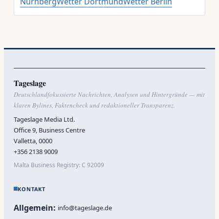
Nürnberg
Wetter Dortmund
Wetter Berlin
Tageslage
Deutschlandfokussierte Nachrichten, Analysen und Hintergründe — mit
klaren Bylines, Faktencheck und redaktioneller Transparenz.
Tageslage Media Ltd.
Office 9, Business Centre
Valletta, 0000
+356 2138 9009
Malta Business Registry: C 92009
KONTAKT
Allgemein:
info@tageslage.de