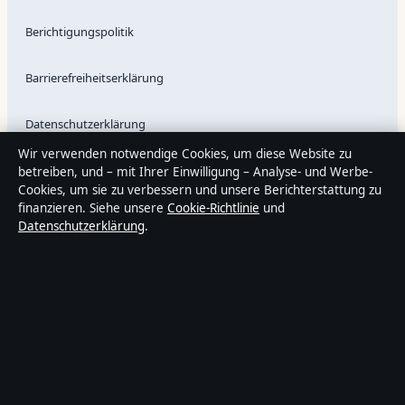
Berichtigungspolitik
Barrierefreiheitserklärung
Datenschutzerklärung
Wir verwenden notwendige Cookies, um diese Website zu
betreiben, und – mit Ihrer Einwilligung – Analyse- und Werbe-
Cookies, um sie zu verbessern und unsere Berichterstattung zu
Über Tageslage in Kürze
finanzieren. Siehe unsere
Cookie-Richtlinie
und
Tageslage ist ein unabhängiger digitaler Nachrichtenanbieter mit
Datenschutzerklärung
.
Fokus auf Politik, Wirtschaft, Technik und Gesellschaft in
Deutschland. Jeder Artikel trägt eine Byline, wird von einem
Redakteur geprüft und vor der Veröffentlichung faktengecheckt.
Die Inhalte dienen ausschließlich der allgemeinen
Information. Allgemeine Anfragen:
info@tageslage.de
. Berichtigungen: