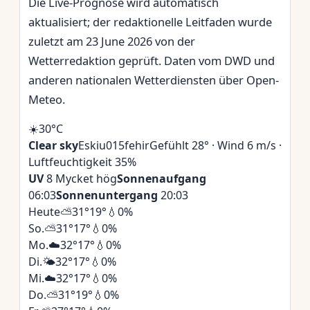
Die Live-Prognose wird automatisch
aktualisiert; der redaktionelle Leitfaden wurde
zuletzt am 23 June 2026 von der
Wetterredaktion geprüft. Daten vom DWD und
anderen nationalen Wetterdiensten über Open-
Meteo.
☀️
30°
C
Clear sky
Eskiu015fehir
Gefühlt 28° · Wind 6 m/s ·
Luftfeuchtigkeit 35%
UV
8 Mycket hög
Sonnenaufgang
06:03
Sonnenuntergang
20:03
Heute
⛅
31°
19°
💧0%
So.
⛅
31°
17°
💧0%
Mo.
☁️
32°
17°
💧0%
Di.
🌤️
32°
17°
💧0%
Mi.
☁️
32°
17°
💧0%
Do.
⛅
31°
19°
💧0%