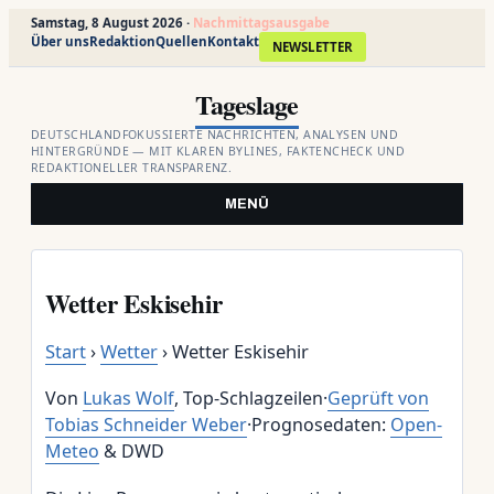
Samstag, 8 August 2026 ·
Nachmittagsausgabe
Über uns
Redaktion
Quellen
Kontakt
NEWSLETTER
Zum
Tageslage
Inhalt
springen
DEUTSCHLANDFOKUSSIERTE NACHRICHTEN, ANALYSEN UND
HINTERGRÜNDE — MIT KLAREN BYLINES, FAKTENCHECK UND
REDAKTIONELLER TRANSPARENZ.
MENÜ
Wetter Eskisehir
Start
›
Wetter
›
Wetter Eskisehir
Von
Lukas Wolf
, Top-Schlagzeilen
·
Geprüft von
Tobias Schneider Weber
·
Prognosedaten:
Open-
Meteo
& DWD