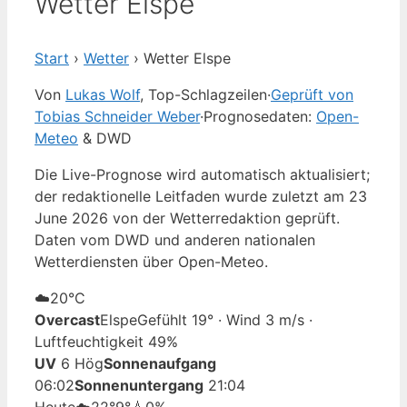
Wetter Elspe
Start
›
Wetter
›
Wetter Elspe
Von
Lukas Wolf
, Top-Schlagzeilen
·
Geprüft von
Tobias Schneider Weber
·
Prognosedaten:
Open-
Meteo
& DWD
Die Live-Prognose wird automatisch aktualisiert;
der redaktionelle Leitfaden wurde zuletzt am 23
June 2026 von der Wetterredaktion geprüft.
Daten vom DWD und anderen nationalen
Wetterdiensten über Open-Meteo.
☁️
20°
C
Overcast
Elspe
Gefühlt 19° · Wind 3 m/s ·
Luftfeuchtigkeit 49%
UV
6 Hög
Sonnenaufgang
06:02
Sonnenuntergang
21:04
Heute
☁️
22°
9°
💧0%