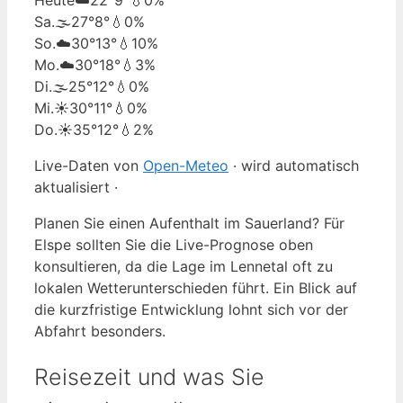
Sa.
🌫️
27°
8°
💧0%
So.
☁️
30°
13°
💧10%
Mo.
☁️
30°
18°
💧3%
Di.
🌫️
25°
12°
💧0%
Mi.
☀️
30°
11°
💧0%
Do.
☀️
35°
12°
💧2%
Live-Daten von
Open-Meteo
· wird automatisch
aktualisiert ·
Planen Sie einen Aufenthalt im Sauerland? Für
Elspe sollten Sie die Live-Prognose oben
konsultieren, da die Lage im Lennetal oft zu
lokalen Wetterunterschieden führt. Ein Blick auf
die kurzfristige Entwicklung lohnt sich vor der
Abfahrt besonders.
Reisezeit und was Sie