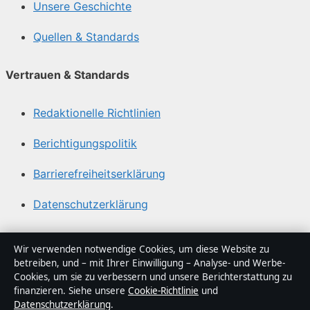
Unsere Geschichte
Quellen & Standards
Vertrauen & Standards
Redaktionelle Richtlinien
Berichtigungspolitik
Barrierefreiheitserklärung
Datenschutzerklärung
Über Tageslage in Kürze
Wir verwenden notwendige Cookies, um diese Website zu
betreiben, und – mit Ihrer Einwilligung – Analyse- und Werbe-
Tageslage ist ein unabhängiger digitaler
Cookies, um sie zu verbessern und unsere Berichterstattung zu
Nachrichtenanbieter mit Fokus auf Politik, Wirtschaft,
finanzieren. Siehe unsere
Cookie-Richtlinie
und
Datenschutzerklärung
.
Technik und Gesellschaft in Deutschland. Jeder Artikel