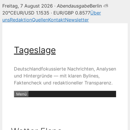
Freitag, 7 August 2026 ·
Abendausgabe
Berlin ⛅
20°C
EUR/USD 1.1535 · EUR/GBP 0.8577
Über
uns
Redaktion
Quellen
Kontakt
Newsletter
Zum
Inhalt
springen
Tageslage
Deutschlandfokussierte Nachrichten, Analysen
und Hintergründe — mit klaren Bylines,
Faktencheck und redaktioneller Transparenz.
Menü