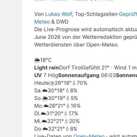
Von
Lukas Wolf
, Top-Schlagzeilen
·
Geprüf
Meteo
& DWD
Die Live-Prognose wird automatisch aktual
June 2026 von der Wetterredaktion gepr
Wetterdiensten über Open-Meteo.
🌦️
18°
C
Light rain
Dorf Tirol
Gefühlt 21° · Wind 1 m
UV
7 Hög
Sonnenaufgang
06:03
Sonnen
Heute
⛈️
26°
18°
💧70%
Sa.
☁️
30°
18°
💧8%
So.
🌦️
30°
19°
💧5%
Mo.
☁️
28°
21°
💧16%
Di.
☁️
31°
20°
💧17%
Mi.
☁️
32°
21°
💧20%
Do.
☁️
32°
21°
💧8%
Live-Daten von
Open-Meteo
· wird automa