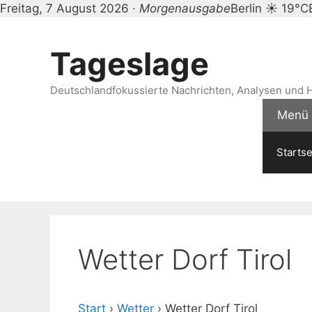
Freitag, 7 August 2026 ·
Morgenausgabe
Berlin ☀ 19°C
Zum
Inhalt
Tageslage
springen
Deutschlandfokussierte Nachrichten, Analysen und H
Menü
Startse
Wetter Dorf Tirol
Start
›
Wetter
›
Wetter Dorf Tirol