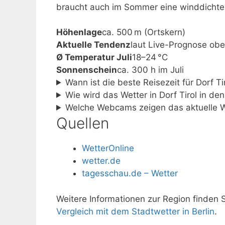
braucht auch im Sommer eine winddichte 
Höhenlage
ca. 500 m (Ortskern)
Aktuelle Tendenz
laut Live-Prognose ob
Ø Temperatur Juli
18–24 °C
Sonnenschein
ca. 300 h im Juli
Wann ist die beste Reisezeit für Dorf Ti
Wie wird das Wetter in Dorf Tirol in d
Welche Webcams zeigen das aktuelle We
Quellen
WetterOnline
wetter.de
tagesschau.de – Wetter
Weitere Informationen zur Region finden 
Vergleich mit dem Stadtwetter in Berlin
.