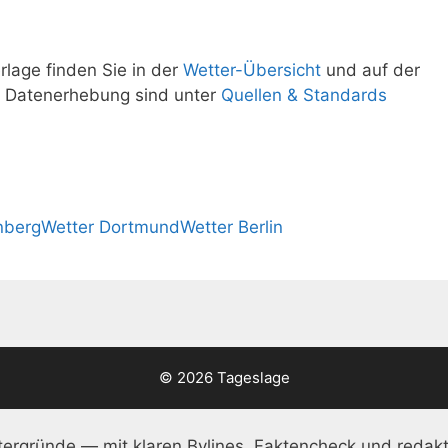
rlage finden Sie in der
Wetter-Übersicht
und auf der
r Datenerhebung sind unter
Quellen & Standards
nberg
Wetter Dortmund
Wetter Berlin
© 2026 Tageslage
ergründe — mit klaren Bylines, Faktencheck und redakt