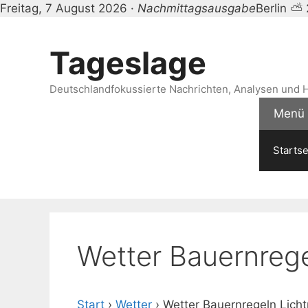
Freitag, 7 August 2026 ·
Nachmittagsausgabe
Berlin ⛅
Zum
Inhalt
Tageslage
springen
Deutschlandfokussierte Nachrichten, Analysen und H
Menü
Startse
Wetter Bauernreg
Start
›
Wetter
›
Wetter Bauernregeln Lich