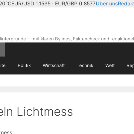
 20°C
EUR/USD 1.1535 · EUR/GBP 0.8577
Über uns
Redakt
intergründe — mit klaren Bylines, Faktencheck und redaktionel
ite
Politik
Wirtschaft
Technik
Welt
Rep
eln Lichtmess
tmess