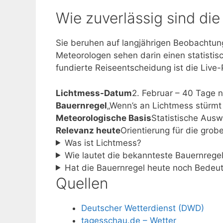
Wie zuverlässig sind di
Sie beruhen auf langjährigen Beobachtung
Meteorologen sehen darin einen statistisc
fundierte Reiseentscheidung ist die Liv
Lichtmess-Datum
2. Februar – 40 Tage 
Bauernregel
„Wenn’s an Lichtmess stürmt u
Meteorologische Basis
Statistische Aus
Relevanz heute
Orientierung für die grob
Was ist Lichtmess?
Wie lautet die bekannteste Bauernrege
Hat die Bauernregel heute noch Bedeu
Quellen
Deutscher Wetterdienst (DWD)
tagesschau.de – Wetter