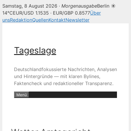
Samstag, 8 August 2026 ·
Morgenausgabe
Berlin ☀
14°C
EUR/USD 1.1535 · EUR/GBP 0.8577
Über
uns
Redaktion
Quellen
Kontakt
Newsletter
Zum
Inhalt
springen
Tageslage
Deutschlandfokussierte Nachrichten, Analysen
und Hintergründe — mit klaren Bylines,
Faktencheck und redaktioneller Transparenz.
Menü