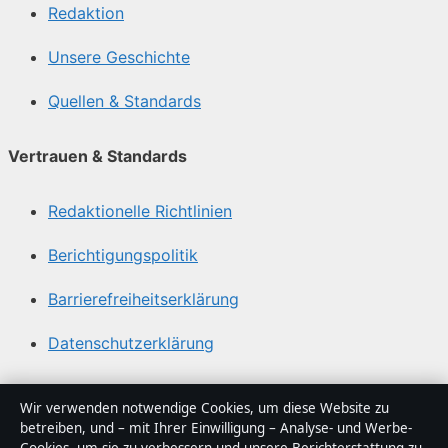
Redaktion
Unsere Geschichte
Quellen & Standards
Vertrauen & Standards
Redaktionelle Richtlinien
Berichtigungspolitik
Barrierefreiheitserklärung
Datenschutzerklärung
Über Tageslage in Kürze
Wir verwenden notwendige Cookies, um diese Website zu
betreiben, und – mit Ihrer Einwilligung – Analyse- und Werbe-
Tageslage ist ein unabhängiger digitaler