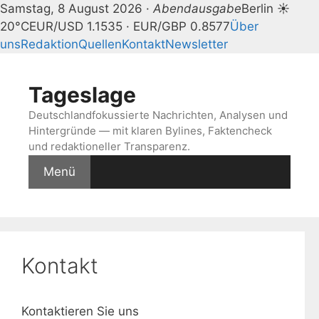
Samstag, 8 August 2026 ·
Abendausgabe
Berlin ☀
20°C
EUR/USD 1.1535 · EUR/GBP 0.8577
Über
uns
Redaktion
Quellen
Kontakt
Newsletter
Zum
Inhalt
Tageslage
springen
Deutschlandfokussierte Nachrichten, Analysen und
Hintergründe — mit klaren Bylines, Faktencheck
und redaktioneller Transparenz.
Menü
Kontakt
Kontaktieren Sie uns