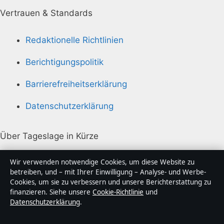
Vertrauen & Standards
Redaktionelle Richtlinien
Berichtigungspolitik
Barrierefreiheitserklärung
Datenschutzerklärung
Über Tageslage in Kürze
Tageslage ist ein unabhängiger digitaler
Wir verwenden notwendige Cookies, um diese Website zu
Nachrichtenanbieter mit Fokus auf Politik, Wirtschaft,
betreiben, und – mit Ihrer Einwilligung – Analyse- und Werbe-
Cookies, um sie zu verbessern und unsere Berichterstattung zu
Technik und Gesellschaft in Deutschland. Jeder Artikel
finanzieren. Siehe unsere
Cookie-Richtlinie
und
trägt eine Byline, wird von einem Redakteur geprüft
Datenschutzerklärung
.
und vor der Veröffentlichung faktengecheckt.