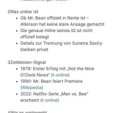
2
Was unklar ist
Ob Mr. Bean offiziell in Rente ist –
Atkinson hat keine klare Ansage gemacht
Die genaue Höhe seines IQ ist nicht
offiziell belegt
Details zur Trennung von Sunetra Sastry
bleiben privat
3
Zeitleisten-Signal
1979: Erster Erfolg mit „Not the Nine
O’Clock News“ (
t-online
)
1990: Mr. Bean feiert Premiere
(
Wikipedia
)
2022: Netflix-Serie „Man vs. Bee“
erscheint (
t-online
)
4
Wie es weitergeht