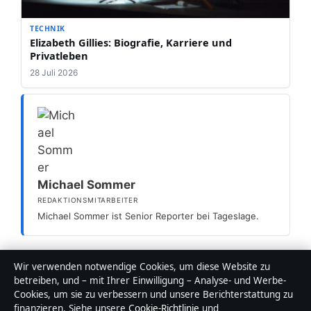
TECHNIK
Elizabeth Gillies: Biografie, Karriere und
Privatleben
28 Juli 2026
Michael Sommer
REDAKTIONSMITARBEITER
Michael Sommer ist Senior Reporter bei Tageslage.
Wir verwenden notwendige Cookies, um diese Website zu
betreiben, und – mit Ihrer Einwilligung – Analyse- und Werbe-
Kategorien
Technik
Cookies, um sie zu verbessern und unsere Berichterstattung zu
Hubert Fella: Alles zu Krankheit,
finanzieren. Siehe unsere
Cookie-Richtlinie
und