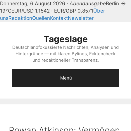
Donnerstag, 6 August 2026 ·
Abendausgabe
Berlin ☀
19°C
EUR/USD 1.1542 · EUR/GBP 0.8571
Über
uns
Redaktion
Quellen
Kontakt
Newsletter
Zum
Inhalt
Tageslage
springen
Deutschlandfokussierte Nachrichten, Analysen und
Hintergründe — mit klaren Bylines, Faktencheck
und redaktioneller Transparenz.
Menü
Rowan Atkinson: Vermögen,