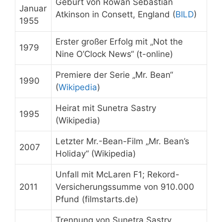
Geburt von Rowan Sebastian
Januar
Atkinson in Consett, England (
BILD
)
1955
Erster großer Erfolg mit „Not the
1979
Nine O’Clock News“ (t-online)
Premiere der Serie „Mr. Bean“
1990
(
Wikipedia
)
Heirat mit Sunetra Sastry
1995
(Wikipedia)
Letzter Mr.-Bean-Film „Mr. Bean’s
2007
Holiday“ (Wikipedia)
Unfall mit McLaren F1; Rekord-
2011
Versicherungssumme von 910.000
Pfund (filmstarts.de)
Trennung von Sunetra Sastry,