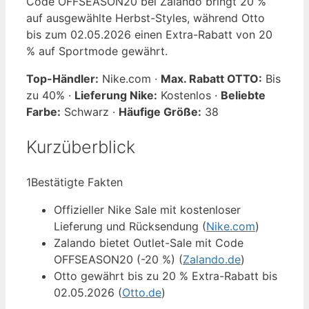
Code OFFSEASON20 bei Zalando bringt 20 %
auf ausgewählte Herbst-Styles, während Otto
bis zum 02.05.2026 einen Extra-Rabatt von 20
% auf Sportmode gewährt.
Top-Händler:
Nike.com ·
Max. Rabatt OTTO:
Bis
zu 40% ·
Lieferung Nike:
Kostenlos ·
Beliebte
Farbe:
Schwarz ·
Häufige Größe:
38
Kurzüberblick
1
Bestätigte Fakten
Offizieller Nike Sale mit kostenloser
Lieferung und Rücksendung (
Nike.com
)
Zalando bietet Outlet-Sale mit Code
OFFSEASON20 (-20 %) (
Zalando.de
)
Otto gewährt bis zu 20 % Extra-Rabatt bis
02.05.2026 (
Otto.de
)