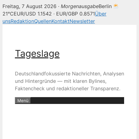
Freitag, 7 August 2026 ·
Morgenausgabe
Berlin
21°C
EUR/USD 1.1542 · EUR/GBP 0.8571
Über
uns
Redaktion
Quellen
Kontakt
Newsletter
Zum
Inhalt
springen
Tageslage
Deutschlandfokussierte Nachrichten, Analysen
und Hintergründe — mit klaren Bylines,
Faktencheck und redaktioneller Transparenz.
Menü